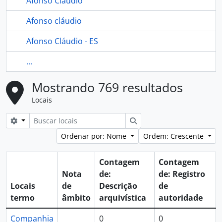
Afonso Cláudio
Afonso cláudio
Afonso Cláudio - ES
...
Mostrando 769 resultados
Locais
Opções de busca
Buscar
Ordenar por: Nome
Ordem: Crescente
Contagem
Contagem
Nota
de:
de: Registro
Locais
de
Descrição
de
termo
âmbito
arquivística
autoridade
Companhia
0
0