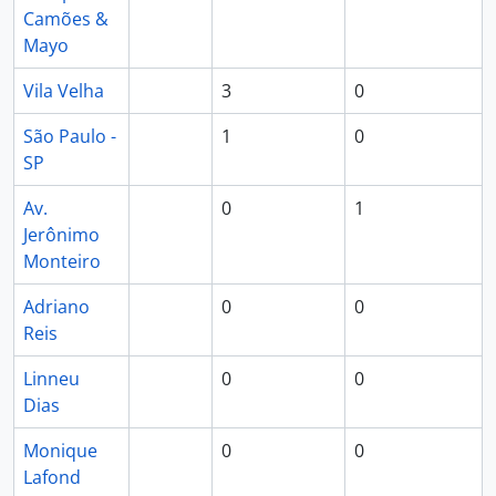
Camões &
Mayo
Vila Velha
3
0
São Paulo -
1
0
SP
Av.
0
1
Jerônimo
Monteiro
Adriano
0
0
Reis
Linneu
0
0
Dias
Monique
0
0
Lafond