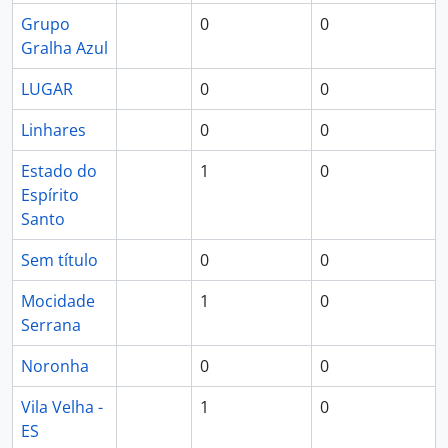
Grupo
0
0
Gralha Azul
LUGAR
0
0
Linhares
0
0
Estado do
1
0
Espírito
Santo
Sem título
0
0
Mocidade
1
0
Serrana
Noronha
0
0
Vila Velha -
1
0
ES