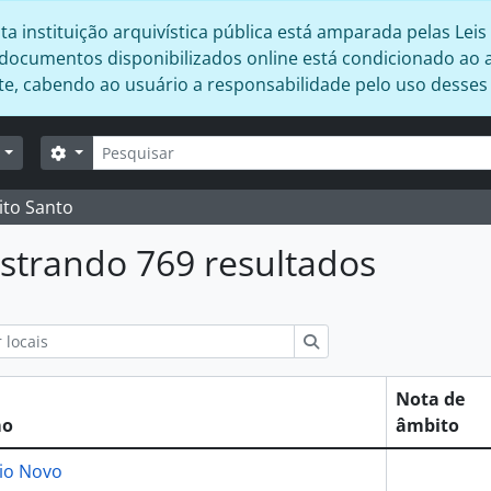
 instituição arquivística pública está amparada pelas Leis 
s documentos disponibilizados online está condicionado ao 
ente, cabendo ao usuário a responsabilidade pelo uso desse
Buscar
Opções de busca
r
ito Santo
strando 769 resultados
 busca
Buscar
Nota de
mo
âmbito
io Novo