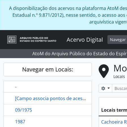
Skip to main content
A disponibilização dos acervos na plataforma AtoM desta
Estadual n.º 9.871/2012), nesse sentido, o acesso ao
arquivística vig
Acervo Digital
Navega
AtoM do Arquivo Público do Estado do Espír
Mo
Navegar em Locais:
Locais
-
Opções de
[Campo associa pontos de acesso referente a localidade ao Registro de Autoridade]
09/1975
Locais ter
1987
Cachoeira R