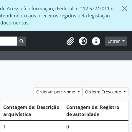
de Acesso à Informação, (Federal: n.º 12.527/2011 e
atendimento aos preceitos regidos pela legislação
s documentos.
Busque na página de navegação
Entrar
Área de Transferência
Idioma
Atalhos
Ordenar por: Nome
Ordem: Crescente
Contagem de: Descrição
Contagem de: Registro
arquivística
de autoridade
1
0