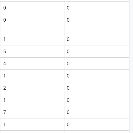
0
0
0
0
1
0
5
0
4
0
1
0
2
0
1
0
7
0
1
0