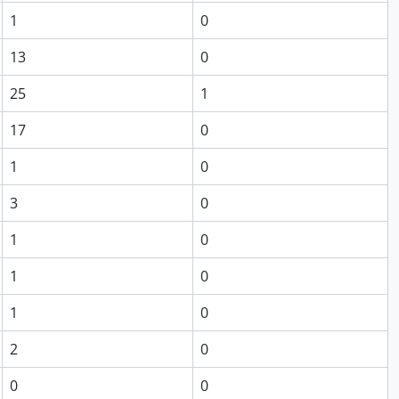
1
0
13
0
25
1
17
0
1
0
3
0
1
0
1
0
1
0
2
0
0
0