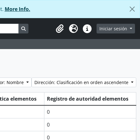
t.
More Info.
Search in browse page
Iniciar sesión
Portapapeles
Idioma
Enlaces rápidos
por: Nombre
Dirección: Clasificación en orden ascendente
stica elementos
Registro de autoridad elementos
0
0
0