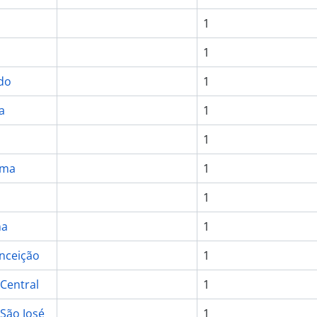
1
1
do
1
a
1
1
ama
1
a
1
na
1
onceição
1
 Central
1
 São José
1