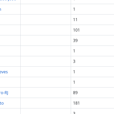
n
1
11
101
39
1
3
eves
1
1
ro-RJ
89
to
181
3