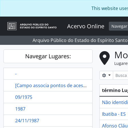
Skip to main content
This website use
Acervo Online
Navega
Arquivo Público do Estado do Espírito Santo
Mo
Navegar Lugares:
Lugare
-
Search opt
[Campo associa pontos de acesso referente a localidade ao Registro de Autoridade]
término Lu
09/1975
Não identid
1987
Ibatiba - ES
24/11/1987
Afonso Cláu