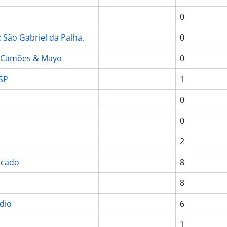
0
; São Gabriel da Palha.
0
 Camões & Mayo
0
 SP
1
0
0
2
icado
8
8
dio
6
1