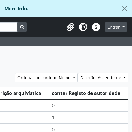
t.
More Info.
Busque na página de navegação
Entrar
Área de transferência
Idioma
Ligações rápidas
Ordenar por ordem: Nome
Direção: Ascendente
rição arquivística
contar Registo de autoridade
0
1
0