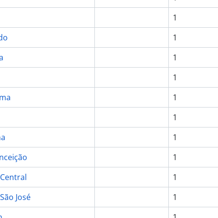
1
do
1
a
1
1
ama
1
a
1
na
1
onceição
1
 Central
1
 São José
1
n
1