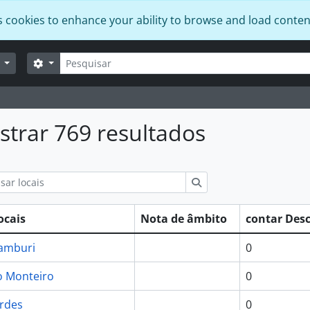
s cookies to enhance your ability to browse and load conten
Pesquisar
Opções de busca
r
trar 769 resultados
 busca
Pesquisar
ocais
Nota de âmbito
contar Desc
Camburi
0
o Monteiro
0
rdes
0