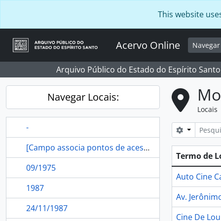
Skip to main content
This website use
Acervo Online
Navega
Arquivo Público do Estado do Espírito Santo
Mos
Navegar Locais:
Locais
-
Opções de
[Campo associa pontos de acesso referente a localidade ao Registro de Autoridade]
Termo de L
09/1975
Auto Cine 
1987
Av. Jerônim
24/11/1987
Cine De Lou