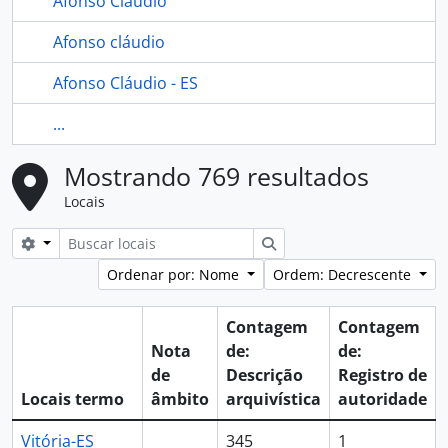
Afonso Cláudio
Afonso cláudio
Afonso Cláudio - ES
...
Mostrando 769 resultados
Locais
Opções de busca
Buscar
Ordenar por: Nome
Ordem: Decrescente
Contagem
Contagem
Nota
de:
de:
de
Descrição
Registro de
Locais termo
âmbito
arquivística
autoridade
Vitória-ES
345
1