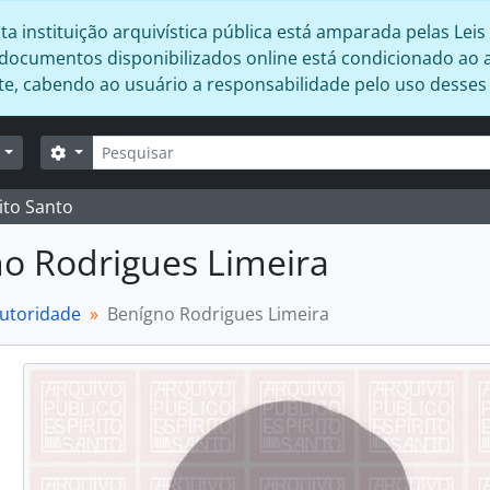
 instituição arquivística pública está amparada pelas Leis 
s documentos disponibilizados online está condicionado ao 
ente, cabendo ao usuário a responsabilidade pelo uso desse
Buscar
Opções de busca
r
ito Santo
o Rodrigues Limeira
autoridade
Benígno Rodrigues Limeira