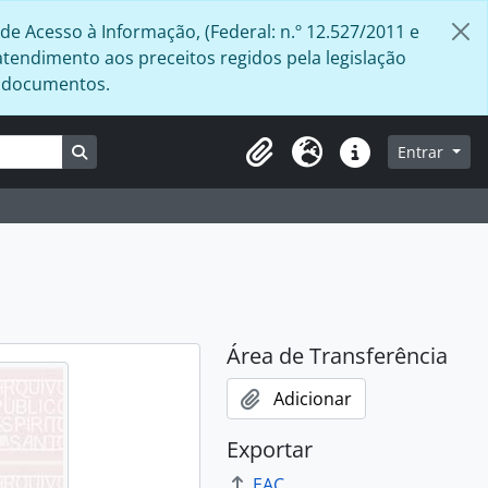
de Acesso à Informação, (Federal: n.º 12.527/2011 e
atendimento aos preceitos regidos pela legislação
s documentos.
Busque na página de navegação
Entrar
Área de Transferência
Idioma
Atalhos
Área de Transferência
Adicionar
Exportar
EAC