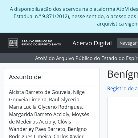
Skip to main content
A disponibilização dos acervos na plataforma AtoM desta
Estadual n.º 9.871/2012), nesse sentido, o acesso ao
arquivística vig
Acervo Digital
Navega
AtoM do Arquivo Público do Estado do Espír
Benígn
Assunto de
Registro de 
Alcista Barreto de Gouveia, Nilge
Gouveia Limeira, Raul Glycerio,
Maria Lucila Glycerio Rodrigues,
Margarida Barreto Accioly, Moysés
de Medeiros Accioly, Clóvis
Wanderley Paes Barreto, Benígno
Rodrigues Limeira, Carlos Xavier