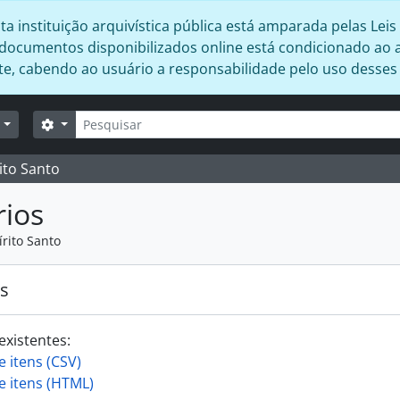
 instituição arquivística pública está amparada pelas Leis 
s documentos disponibilizados online está condicionado ao 
ente, cabendo ao usuário a responsabilidade pelo uso desse
Buscar
Opções de busca
r
ito Santo
rios
írito Santo
os
existentes:
e itens (CSV)
de itens (HTML)