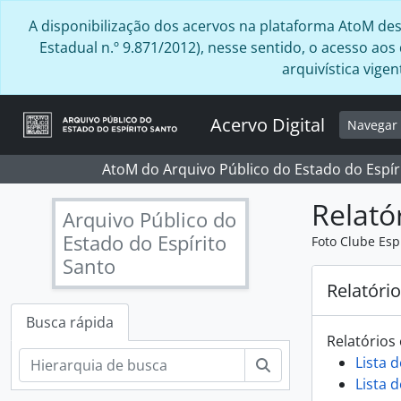
Skip to main content
A disponibilização dos acervos na plataforma AtoM desta
Estadual n.º 9.871/2012), nesse sentido, o acesso ao
arquivística vig
Acervo Digital
Navega
AtoM do Arquivo Público do Estado do Espír
Relató
Arquivo Público do
Estado do Espírito
Foto Clube Esp
Santo
Relatóri
Busca rápida
Relatórios 
Lista d
Buscar
Lista 