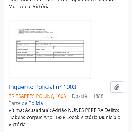
Município: Victória.
Inquérito Policial n° 1003
Adici
BR ESAPEES POL.INQ.1003
·
Dossiê
·
1888
Parte de
Polícia
Vítima: Acusado(a): Adrião NUNES PEREIRA Delito:
Habeas-corpus Ano: 1888 Local: Victória Município:
Victória.