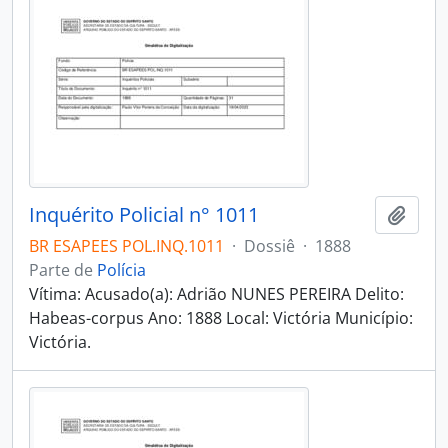
Inquérito Policial n° 1011
Adici
BR ESAPEES POL.INQ.1011
·
Dossiê
·
1888
Parte de
Polícia
Vítima: Acusado(a): Adrião NUNES PEREIRA Delito:
Habeas-corpus Ano: 1888 Local: Victória Município:
Victória.