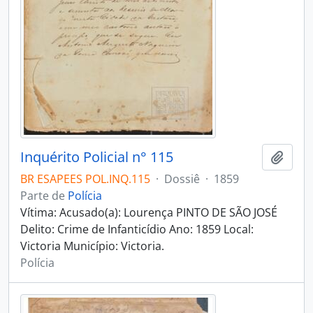
Inquérito Policial n° 115
Adici
BR ESAPEES POL.INQ.115
·
Dossiê
·
1859
Parte de
Polícia
Vítima: Acusado(a): Lourença PINTO DE SÃO JOSÉ
Delito: Crime de Infanticídio Ano: 1859 Local:
Victoria Município: Victoria.
Polícia