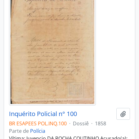
Inquérito Policial n° 100
Adici
BR ESAPEES POL.INQ.100
·
Dossiê
·
1858
Parte de
Polícia
Vítima: Juvencio DA ROCHA COUTINHO Acusado(a):