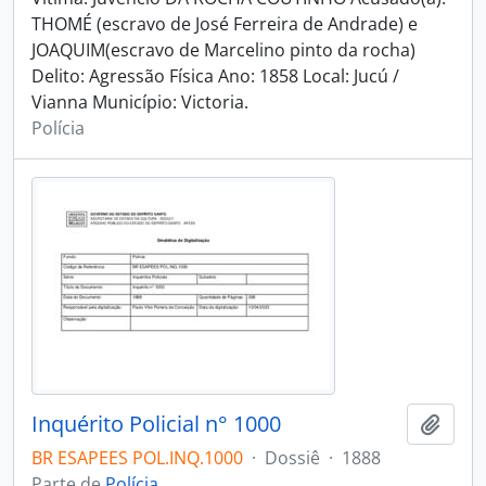
THOMÉ (escravo de José Ferreira de Andrade) e
JOAQUIM(escravo de Marcelino pinto da rocha)
Delito: Agressão Física Ano: 1858 Local: Jucú /
Vianna Município: Victoria.
Polícia
Inquérito Policial n° 1000
Adici
BR ESAPEES POL.INQ.1000
·
Dossiê
·
1888
Parte de
Polícia