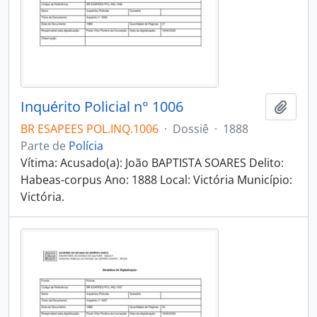
Inquérito Policial n° 1006
Adici
BR ESAPEES POL.INQ.1006
·
Dossiê
·
1888
Parte de
Polícia
Vítima: Acusado(a): João BAPTISTA SOARES Delito:
Habeas-corpus Ano: 1888 Local: Victória Município:
Victória.