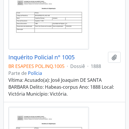
Inquérito Policial n° 1005
Adici
BR ESAPEES POL.INQ.1005
·
Dossiê
·
1888
Parte de
Polícia
Vítima: Acusado(a): José Joaquim DE SANTA
BARBARA Delito: Habeas-corpus Ano: 1888 Local:
Victória Município: Victória.