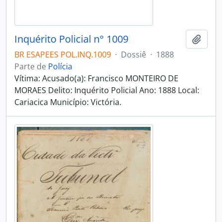
Inquérito Policial n° 1009
Adici
BR ESAPEES POL.INQ.1009
·
Dossiê
·
1888
Parte de
Polícia
Vítima: Acusado(a): Francisco MONTEIRO DE
MORAES Delito: Inquérito Policial Ano: 1888 Local:
Cariacica Município: Victória.