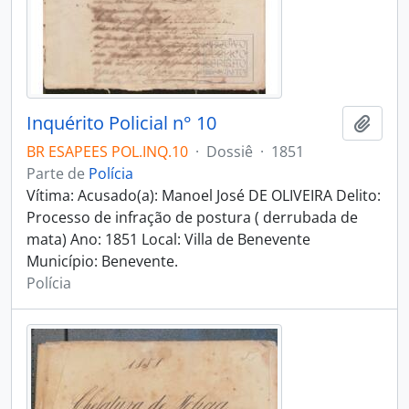
Inquérito Policial n° 10
Adici
BR ESAPEES POL.INQ.10
·
Dossiê
·
1851
Parte de
Polícia
Vítima: Acusado(a): Manoel José DE OLIVEIRA Delito:
Processo de infração de postura ( derrubada de
mata) Ano: 1851 Local: Villa de Benevente
Município: Benevente.
Polícia