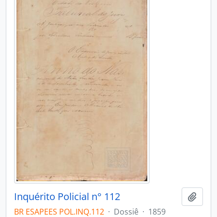
Inquérito Policial n° 112
Adici
BR ESAPEES POL.INQ.112
·
Dossiê
·
1859