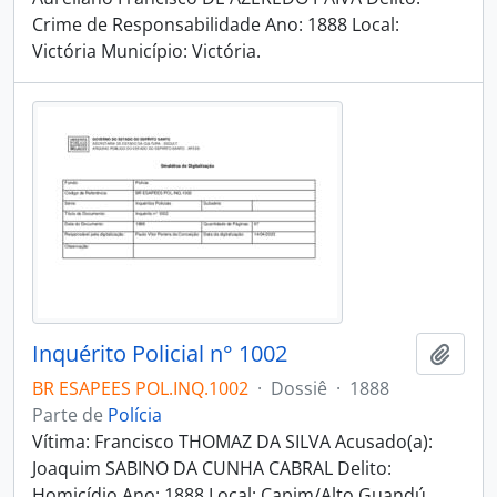
Crime de Responsabilidade Ano: 1888 Local:
Victória Município: Victória.
Inquérito Policial n° 1002
Adici
BR ESAPEES POL.INQ.1002
·
Dossiê
·
1888
Parte de
Polícia
Vítima: Francisco THOMAZ DA SILVA Acusado(a):
Joaquim SABINO DA CUNHA CABRAL Delito:
Homicídio Ano: 1888 Local: Capim/Alto Guandú