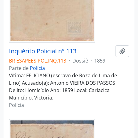
Inquérito Policial n° 113
Adici
BR ESAPEES POL.INQ.113
·
Dossiê
·
1859
Parte de
Polícia
Vítima: FELICIANO (escravo de Roza de Lima de
Lírio) Acusado(a): Antonio VIEIRA DOS PASSOS
Delito: Homicídio Ano: 1859 Local: Cariacica
Município: Victoria.
Polícia