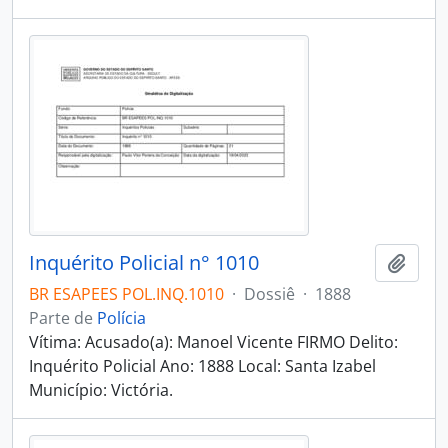
Inquérito Policial n° 1010
Adici
BR ESAPEES POL.INQ.1010
·
Dossiê
·
1888
Parte de
Polícia
Vítima: Acusado(a): Manoel Vicente FIRMO Delito:
Inquérito Policial Ano: 1888 Local: Santa Izabel
Município: Victória.