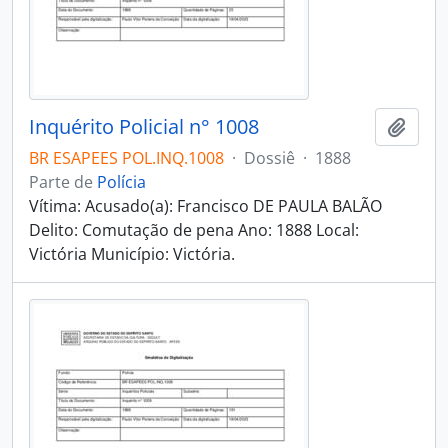
Inquérito Policial n° 1008
Adici
BR ESAPEES POL.INQ.1008
·
Dossiê
·
1888
Parte de
Polícia
Vítima: Acusado(a): Francisco DE PAULA BALÃO
Delito: Comutação de pena Ano: 1888 Local:
Victória Município: Victória.