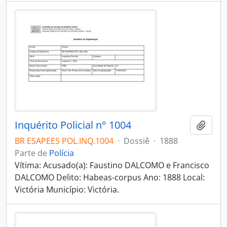
Inquérito Policial n° 1004
Adici
BR ESAPEES POL.INQ.1004
·
Dossiê
·
1888
Parte de
Polícia
Vítima: Acusado(a): Faustino DALCOMO e Francisco
DALCOMO Delito: Habeas-corpus Ano: 1888 Local:
Victória Município: Victória.