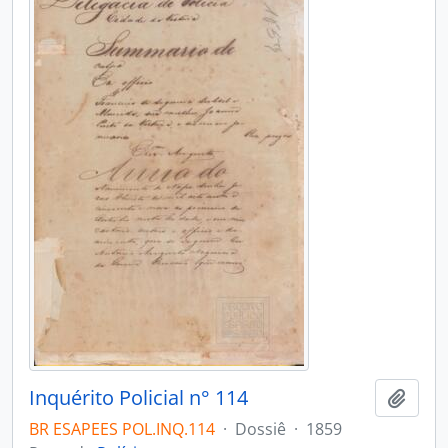
Inquérito Policial n° 114
Adici
BR ESAPEES POL.INQ.114
·
Dossiê
·
1859