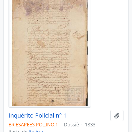
Inquérito Policial n° 1
Adici
BR ESAPEES POL.INQ.1
·
Dossiê
·
1833
Parte de
Polícia