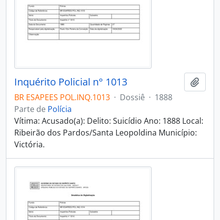
Inquérito Policial n° 1013
Adici
BR ESAPEES POL.INQ.1013
·
Dossiê
·
1888
Parte de
Polícia
Vítima: Acusado(a): Delito: Suicídio Ano: 1888 Local:
Ribeirão dos Pardos/Santa Leopoldina Município:
Victória.