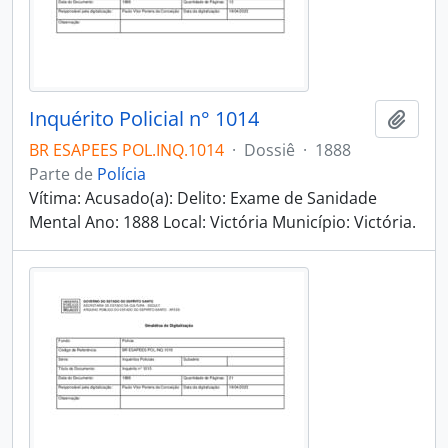
Inquérito Policial n° 1014
Adici
BR ESAPEES POL.INQ.1014
·
Dossiê
·
1888
Parte de
Polícia
Vítima: Acusado(a): Delito: Exame de Sanidade
Mental Ano: 1888 Local: Victória Município: Victória.