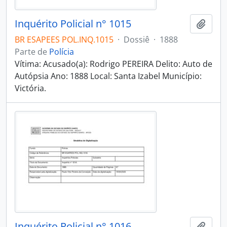
Inquérito Policial n° 1015
Adici
BR ESAPEES POL.INQ.1015
·
Dossiê
·
1888
Parte de
Polícia
Vítima: Acusado(a): Rodrigo PEREIRA Delito: Auto de
Autópsia Ano: 1888 Local: Santa Izabel Município:
Victória.
Inquérito Policial n° 1016
Adici