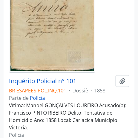
Inquérito Policial n° 101
Adici
BR ESAPEES POL.INQ.101
·
Dossiê
·
1858
Parte de
Polícia
Vítima: Manoel GONÇALVES LOUREIRO Acusado(a):
Francisco PINTO RIBEIRO Delito: Tentativa de
Homicídio Ano: 1858 Local: Cariacica Município:
Victoria.
Polícia