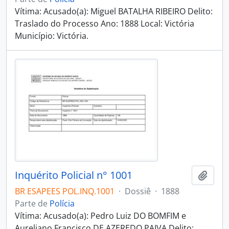
Vítima: Acusado(a): Miguel BATALHA RIBEIRO Delito:
Traslado do Processo Ano: 1888 Local: Victória
Município: Victória.
Inquérito Policial n° 1001
Adici
BR ESAPEES POL.INQ.1001
·
Dossiê
·
1888
Parte de
Polícia
Vítima: Acusado(a): Pedro Luiz DO BOMFIM e
Aureliano Francisco DE AZEREDO PAIVA Delito: