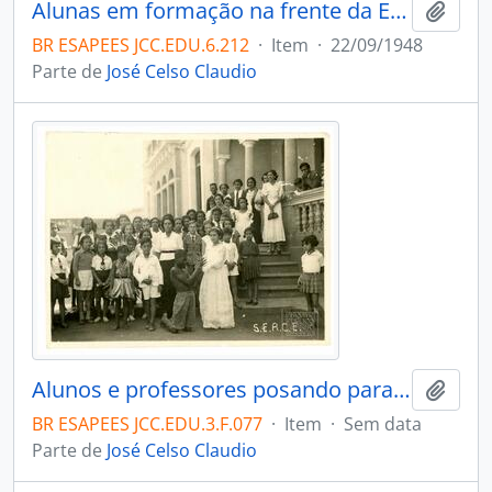
Alunas em formação na frente da Escola Normal Pedro II. Comemorações por motivo da vitória nas Olimpíadas Escolares. Na sacada o Secretário de Educação José Celso Claudio e o professor de Português Américo Barbosa de Menezes. Vitória
Adici
BR ESAPEES JCC.EDU.6.212
·
Item
·
22/09/1948
Parte de
José Celso Claudio
Alunos e professores posando para foto por ocasião de apresentação teatral. Na parte inferior esquerda da foto a sigla S.E.R.C.E.
Adici
BR ESAPEES JCC.EDU.3.F.077
·
Item
·
Sem data
Parte de
José Celso Claudio