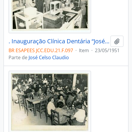
. Inauguração Clínica Dentária “José Celso Claudio” na Faculdade de Farmácia e Odontologia, com a presença de José Celso Claudio, Jones de Santos Neves e várias pessoas. Vitória.
Adici
BR ESAPEES JCC.EDU.21.F.097
·
Item
·
23/05/1951
Parte de
José Celso Claudio