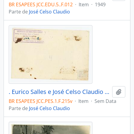
BR ESAPEES JCC.EDU.5..F.012
·
Item
·
1949
Parte de
José Celso Claudio
. Eurico Salles e José Celso Claudio posando ao lado de funcionárias e funcionário. Prédio da FAFI [?]. Vitória [?] Observação: Carimbo no verso: SECRETARIA DA EDUCAÇÃO E SAUDE. Serviço de Cinema, Rádio e Teatro Educativo. Secção Fotográfica. Referência Nº 102 Letra B. VITÓRIA - ESTADO DO E.SANTO
Adici
BR ESAPEES JCC.PES.1.F.215v
·
Item
·
Sem Data
Parte de
José Celso Claudio