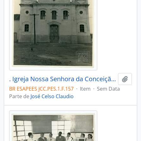
. Igreja Nossa Senhora da Conceição. Serra
Adici
BR ESAPEES JCC.PES.1.F.157
·
Item
·
Sem Data
Parte de
José Celso Claudio