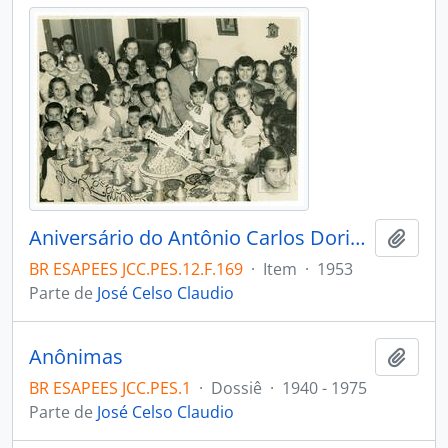
Aniversário do Antônio Carlos Doria Claudio, Anna Amélia Claudio, Célia Doria Claudio, Eliete Barroso, Franci Leite, Adelci Guisen, Marilza Duarte, Rosalba Duarte, Ildete Burguinhon, Tereza Torres, Arlete Guisen, Lucia Doria Claudio, Kelsia Terezinha Reis, Alda (?), Ines Coraça, Terezinha Lacerda, Carlos (?), Virginia Faustine, Dijanira (?), Altina Menezes, Ivanir Menezes, Teresinha Fernandes, Enide Quintais, José Maria Claudio, Rildes (?).
Adici
BR ESAPEES JCC.PES.12.F.169
·
Item
·
1953
Parte de
José Celso Claudio
Anônimas
Adici
BR ESAPEES JCC.PES.1
·
Dossiê
·
1940 - 1975
Parte de
José Celso Claudio