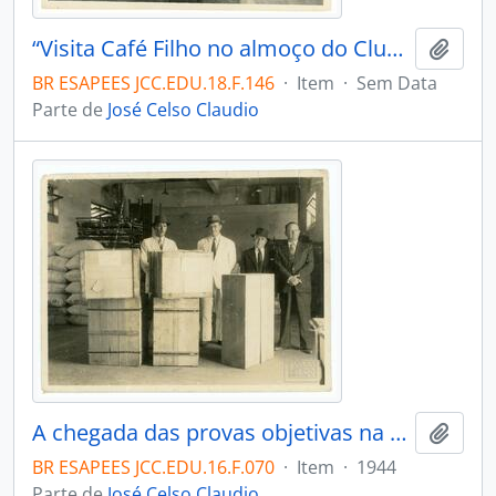
“Visita Café Filho no almoço do Clube Vitória”. Vitória
Adici
BR ESAPEES JCC.EDU.18.F.146
·
Item
·
Sem Data
Parte de
José Celso Claudio
A chegada das provas objetivas na estação de Leopoldina. Eurico Salles e José Celso Claudio. Leopoldina
Adici
BR ESAPEES JCC.EDU.16.F.070
·
Item
·
1944
Parte de
José Celso Claudio