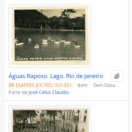
Águas Raposo. Lago. Rio de Janeiro
Adici
BR ESAPEES JCC.PES.10.F.051
·
Item
·
Sem Data
Parte de
José Celso Claudio