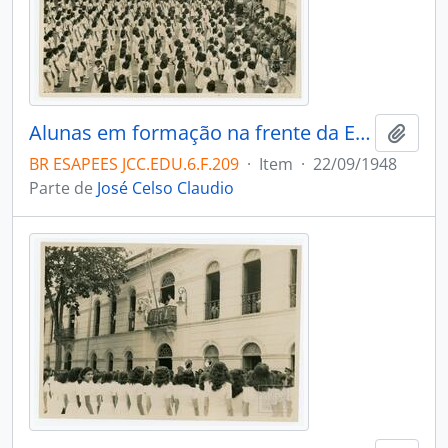
Alunas em formação na frente da Escola Normal Pedro II. Comemorações por motivo da vitória nas Olimpíadas Escolares. Na sacada o Secretário de Educação José Celso Claudio e o professor de Português Américo Barbosa de Menezes. Vitória.
Adici
BR ESAPEES JCC.EDU.6.F.209
·
Item
·
22/09/1948
Parte de
José Celso Claudio