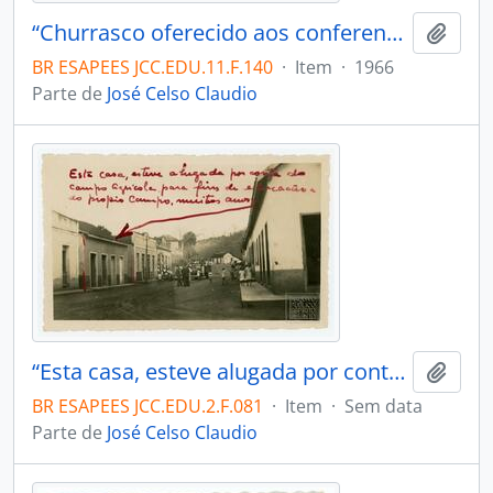
“Churrasco oferecido aos conferencistas da II Conferência Nacional de Educação em Porto Alegre, pelo Governo 95 do Estado, em 29-4-966”.
Adici
BR ESAPEES JCC.EDU.11.F.140
·
Item
·
1966
Parte de
José Celso Claudio
“Esta casa, esteve alugada por conta do campo agrícola para fins de educação e do próprio campo, muito anos”.
Adici
BR ESAPEES JCC.EDU.2.F.081
·
Item
·
Sem data
Parte de
José Celso Claudio