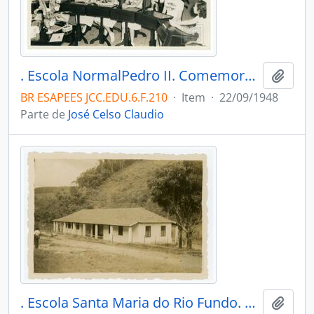
. Escola NormalPedro II. Comemorações por motivo da vitória nas Olimpíadas Escolares. Vitória.
Adici
BR ESAPEES JCC.EDU.6.F.210
·
Item
·
22/09/1948
Parte de
José Celso Claudio
. Escola Santa Maria do Rio Fundo. Domingos Martins
Adici