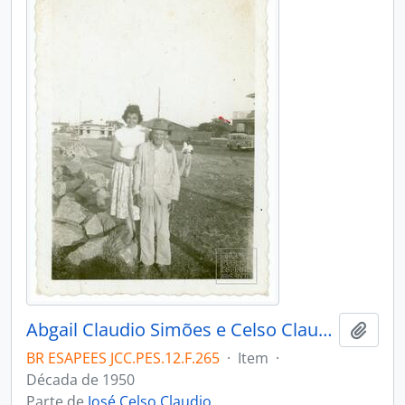
Abgail Claudio Simões e Celso Claudio de Freitas Rosa (pai de José Celso Claudio)
Adici
BR ESAPEES JCC.PES.12.F.265
·
Item
·
Década de 1950
Parte de
José Celso Claudio