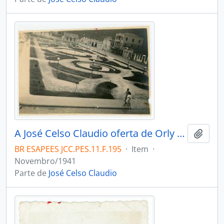
A José Celso Claudio oferta de Orly Dessaune. A praça com o jardim.Afonso Claudio [?]. Novembro/1941
Adici
BR ESAPEES JCC.PES.11.F.195
·
Item
·
Novembro/1941
Parte de
José Celso Claudio