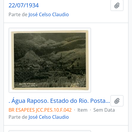
22/07/1934
Adici
Parte de
José Celso Claudio
. Água Raposo. Estado do Rio. Postal Fotoarte. Rio de Janeiro.
Adici
BR ESAPEES JCC.PES.10.F.042
·
Item
·
Sem Data
Parte de
José Celso Claudio