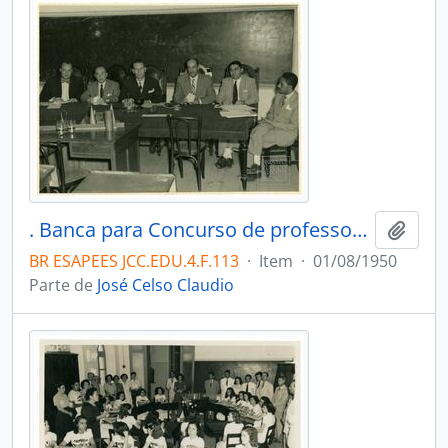
. Banca para Concurso de professor de Matemática.
Adici
BR ESAPEES JCC.EDU.4.F.113
·
Item
·
01/08/1950
Parte de
José Celso Claudio