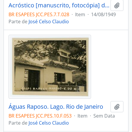
Acróstico [manuscrito, fotocópia] dedicado a José Celso Claudio. “Já foi professor primário. Orador, bom diretor. Sete cargos!...um rosário...É hoje em dia bom doutor. Consta que foi inspetor. Enérgico e diligente, Logo depois assistente. Subir mais...e siga... siga Os serviços DOPP e DIGA. Com muita sombranceria. Lavrou um tento depois. Assentou no gabinete. Ufano estamos, pois, Dirige a Secretaria, Ingente, ativo, com estro, o nosso grande maestro!” O Espírito Santo. Ano VXIII - num.793. Guaçuí, 14-8-949. Guaçuí.
Adici
BR ESAPEES JCC.PES.7.T.028
·
Item
·
14/08/1949
Parte de
José Celso Claudio
Águas Raposo. Lago. Rio de Janeiro
Adici
BR ESAPEES JCC.PES.10.F.053
·
Item
·
Sem Data
Parte de
José Celso Claudio