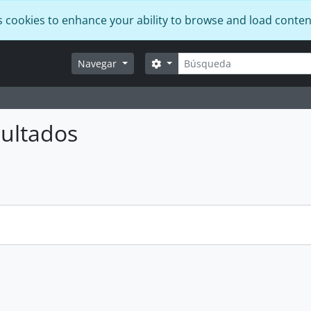
s cookies to enhance your ability to browse and load conten
Búsqueda
Search options
Navegar
ultados