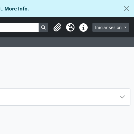
t.
More Info.
Search in browse page
Iniciar sesión
Portapapeles
Idioma
Enlaces rápidos