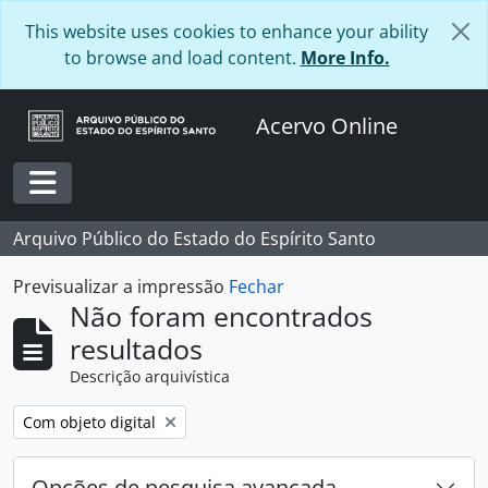
Skip to main content
This website uses cookies to enhance your ability
to browse and load content.
More Info.
Acervo Online
Toggle navigation
Arquivo Público do Estado do Espírito Santo
Previsualizar a impressão
Fechar
Não foram encontrados
resultados
Descrição arquivística
Remover filtro:
Com objeto digital
Opções de pesquisa avançada