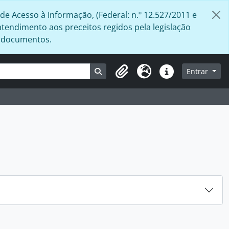
de Acesso à Informação, (Federal: n.º 12.527/2011 e
atendimento aos preceitos regidos pela legislação
s documentos.
Busque na página de navegação
Entrar
Área de Transferência
Idioma
Atalhos