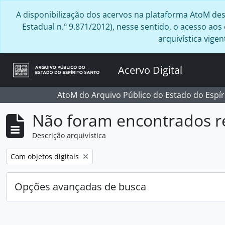
Skip to main content
A disponibilização dos acervos na plataforma AtoM desta
Estadual n.º 9.871/2012), nesse sentido, o acesso ao
arquivística vig
Acervo Digital
AtoM do Arquivo Público do Estado do Espír
Não foram encontrados r
Descrição arquivística
Remover filtro:
Com objetos digitais
Opções avançadas de busca