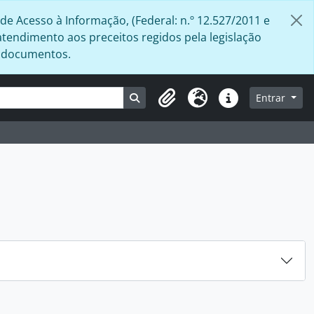
de Acesso à Informação, (Federal: n.º 12.527/2011 e
atendimento aos preceitos regidos pela legislação
s documentos.
Busque na página de navegação
Entrar
Área de Transferência
Idioma
Atalhos