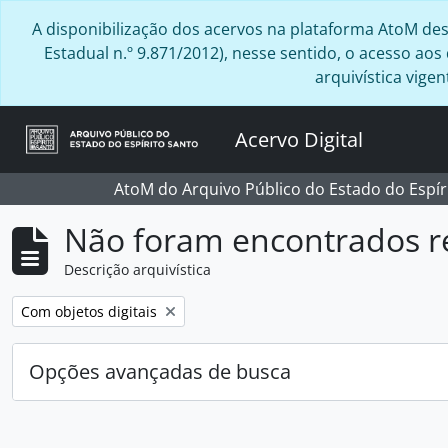
Skip to main content
A disponibilização dos acervos na plataforma AtoM desta
Estadual n.º 9.871/2012), nesse sentido, o acesso ao
arquivística vig
Acervo Digital
AtoM do Arquivo Público do Estado do Espír
Não foram encontrados r
Descrição arquivística
Remover filtro:
Com objetos digitais
Opções avançadas de busca