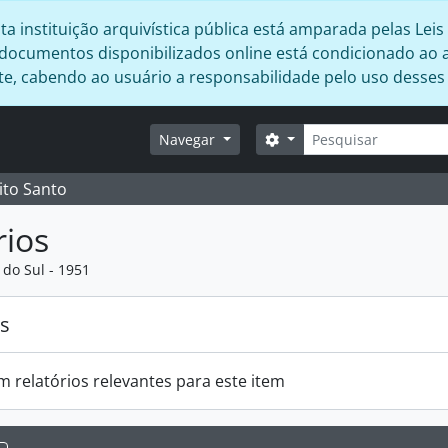
 instituição arquivística pública está amparada pelas Leis 
s documentos disponibilizados online está condicionado ao 
ente, cabendo ao usuário a responsabilidade pelo uso desse
Buscar
Opções de busca
Navegar
ito Santo
rios
 do Sul - 1951
os
m relatórios relevantes para este item