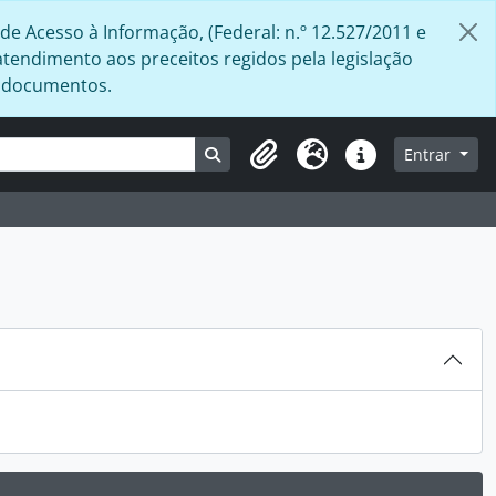
de Acesso à Informação, (Federal: n.º 12.527/2011 e
atendimento aos preceitos regidos pela legislação
s documentos.
Busque na página de navegação
Entrar
Área de Transferência
Idioma
Atalhos