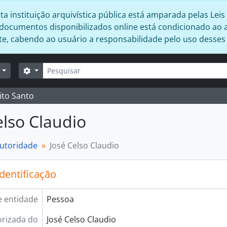
 instituição arquivística pública está amparada pelas Leis 
s documentos disponibilizados online está condicionado ao 
ente, cabendo ao usuário a responsabilidade pelo uso desse
Buscar
Opções de busca
r
ito Santo
elso Claudio
autoridade
José Celso Claudio
identificação
e entidade
Pessoa
rizada do
José Celso Claudio