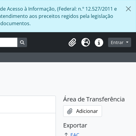
de Acesso à Informação, (Federal: n.º 12.527/2011 e
atendimento aos preceitos regidos pela legislação
s documentos.
Busque na página de navegação
Entrar
Área de Transferência
Idioma
Atalhos
Área de Transferência
Adicionar
Exportar
EAC