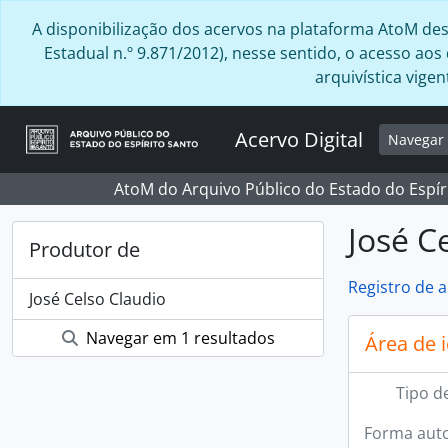
Skip to main content
A disponibilização dos acervos na plataforma AtoM desta
Estadual n.º 9.871/2012), nesse sentido, o acesso ao
arquivística vig
Acervo Digital
Navega
AtoM do Arquivo Público do Estado do Espír
José C
Produtor de
Registro de 
José Celso Claudio
Navegar em 1 resultados
Área de 
Tipo d
Forma auto