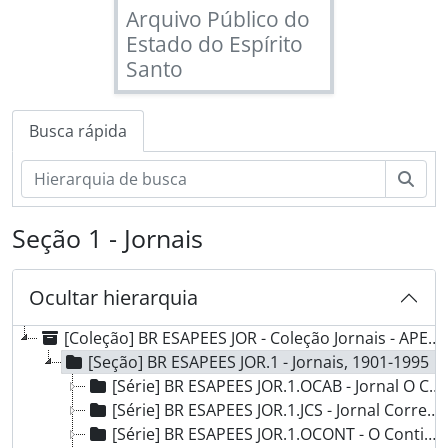
Arquivo Público do
Estado do Espírito
Santo
Busca rápida
Busc
Seção 1 - Jornais
Ocultar hierarquia
[Coleção] BR ESAPEES JOR - Coleção Jornais - APEES, 1901-2000
[Seção] BR ESAPEES JOR.1 - Jornais, 1901-1995
[Série] BR ESAPEES JOR.1.OCAB - Jornal O Caboclo, 1901-1902
[Série] BR ESAPEES JOR.1.JCS - Jornal Correio do Sul, 1928 - 1994
[Série] BR ESAPEES JOR.1.OCONT - O Continente, 1953 - 1955