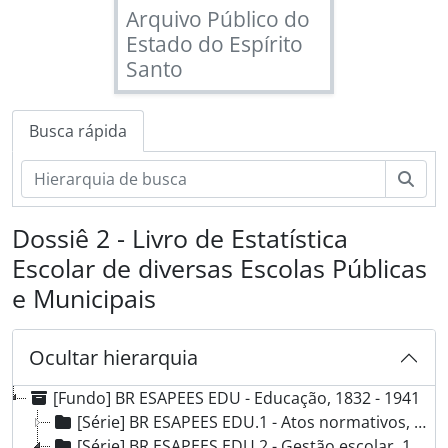
Arquivo Público do
Estado do Espírito
Santo
Busca rápida
Busc
Dossiê 2 - Livro de Estatística
Escolar de diversas Escolas Públicas
e Municipais
Ocultar hierarquia
[Fundo] BR ESAPEES EDU - Educação, 1832 - 1941
[Série] BR ESAPEES EDU.1 - Atos normativos, 1867-1941
[Série] BR ESAPEES EDU.2 - Gestão escolar, 1832-1940