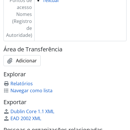
Pontos de
Textual
[Dossiê] BR ESAPEES EDU.2.62 - Livro de estatísticas escolares de diversos municípios, 1924 - 1928
acesso
[Dossiê] BR ESAPEES EDU.2.63 - Registro de estatísticas escolares de diversas escolas municipais, 1928
Nomes
[Dossiê] BR ESAPEES EDU.2.64 - Registro de estatísticas escolares de diversas escolas municipais, 1929
(Registro
[Dossiê] BR ESAPEES EDU.2.65 - Registro de cartas do Secretário da Instrução Pública, 1929
de
[Dossiê] BR ESAPEES EDU.2.66 - Registro das cópias de cartas do Secretário da Instrução Pública, 1929
Autoridade)
[Dossiê] BR ESAPEES EDU.2.67 - Minutas de ofícios do Secretário da Instrução Pública, 1928
[Dossiê] BR ESAPEES EDU.2.68 - Registro de assentamentos de professores, 1890
Área de Transferência
[Dossiê] BR ESAPEES EDU.2.69 - Registro dos ofícios da Diretoria da Instrução Pública da Província, 1870 - 1873
Adicionar
[Dossiê] BR ESAPEES EDU.2.70 - Registro das atas de exames de habilitação ao magistério primário, 1873 - 1878
[Dossiê] BR ESAPEES EDU.2.71 - Livro de Estatística Escolar de diversas escolas, 1927
Explorar
[Dossiê] BR ESAPEES EDU.2.72 - Livro de Estatística Escolar de diversas escolas, 1927
[Dossiê] BR ESAPEES EDU.2.73 - Livro de matrícula de alunos do Instituto Normal Ateneu Provincial, 1873 - 1882
Relatórios
[Dossiê] BR ESAPEES EDU.2.74 - Livro de matrícula de alunos do curso normal, 1892 - 1907
Navegar como lista
[Dossiê] BR ESAPEES EDU.2.75 - Livro de termos de visitas da Escola do sexo masculino da Capital (Instrução Pública), 1875 - 1882
Exportar
[Dossiê] BR ESAPEES EDU.2.76 - Título do Documento: Livro de termos de visitas das aulas primárias e secundárias do Ateneu Provincial (Instrução Pública), 1877-1881
[Dossiê] BR ESAPEES EDU.2.77 - Livro de Registro de termos de visitas da Escola Mista de 3ªentrância na ''Fonte Grande'' (Instrução Pública), 1914 - 1921
Dublin Core 1.1 XML
[Dossiê] BR ESAPEES EDU.2.78 - Livro de termo de exames do colégio Espírito Santo (Instrução Pública), 1868 - 1872
EAD 2002 XML
[Dossiê] BR ESAPEES EDU.2.79 - Livro de termos de exames de preparatórios do Atheneu Provincial (Instrução Pública), 1874 - 1876
Pessoas e organizações relacionadas