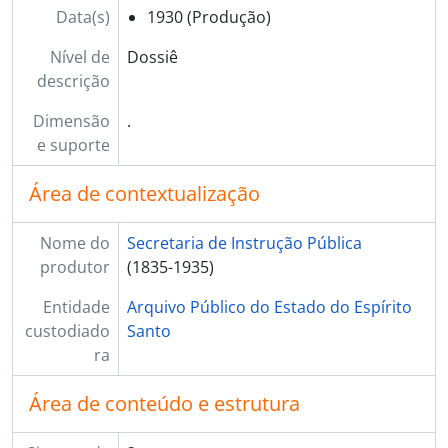
[Dossiê] BR ESAPEES EDU.2.19 - Livro de protocolo de entrega de atestados - Secretaria da Instrução, 1927 - 1929
Data(s)
1930 (Produção)
[Dossiê] BR ESAPEES EDU.2.20 - Registro de Estatísticas Educacionais de diversas instituições de ensino, 1922 - 1924
[Dossiê] BR ESAPEES EDU.2.21 - Livro de Registro de Atestado da Secretaria da Instrução, 1924 - 1927
Nível de
Dossiê
[Dossiê] BR ESAPEES EDU.2.22 - Livro de Termos de Promessa de Funcionários da Secretaria da Instrução, 1931 - 1932
descrição
[Dossiê] BR ESAPEES EDU.2.23 - Livro de Registro de Caixa Escolar das Localidades Diversas, 1929 - 1931
Dimensão
.
[Dossiê] BR ESAPEES EDU.2.24 - Registro das portarias emitidas pela Secretaria, referentes à concessão de licenças a servidores, 1921 - 1925
e suporte
[Dossiê] BR ESAPEES EDU.2.25 - Livro de Estatísticas Escolar da capita(Secretaria da Instrução), 1924
[Dossiê] BR ESAPEES EDU.2.26 - Registro de frequência de funcionários, 1933
Área de contextualização
[Dossiê] BR ESAPEES EDU.2.27 - Registro dos resultados dos trabalhos letivos de diversas escolas, 1924 - 1937
[Dossiê] BR ESAPEES EDU.2.28 - Livro de ponto dos funcionários da repartição (Secretaria da Educação e Saúde Pública), 1936 - 1937
Nome do
Secretaria de Instrução Pública
[Dossiê] BR ESAPEES EDU.2.29 - Livro de termos de Compromisso de funcionários da repartição, 1926 - 1931
produtor
(1835-1935)
[Dossiê] BR ESAPEES EDU.2.30 - Livro de Registro das cartas e impressos do Departamento do Ensino Público expedidos pelo correio, 1932 - 1936
[Dossiê] BR ESAPEES EDU.2.31 - Livro de Registro de títulos e diplomas dos professores e mais funcionários da Instrução Pública, 1883 - 1891
Entidade
Arquivo Público do Estado do Espírito
[Dossiê] BR ESAPEES EDU.2.32 - Registro de ofícios enviados ao Presidente de Província pela Inspetoria de Educação, 1862-1863
custodiado
Santo
[Dossiê] BR ESAPEES EDU.2.33 - Livro de minutas de ofícios expedidos ao delegado literário (Instrução Pública), 1884 - 1886
ra
[Dossiê] BR ESAPEES EDU.2.34 - Registro dos termos de exames para habilitação ao magistério público primário, 1909 - 1920
[Dossiê] BR ESAPEES EDU.2.35 - Livro especial para assentamentos de adjuntos designados por ofícios, 1927 - 1928
Área de conteúdo e estrutura
[Dossiê] BR ESAPEES EDU.2.36 - Livro de termos de aprovação de proposta de material Escolar da Secretaria da Instrução, 1924 - 1928
[Dossiê] BR ESAPEES EDU.2.37 - Livro de minutas de ofícios expedidos à diversas autoridades Instrução Pública, 1899