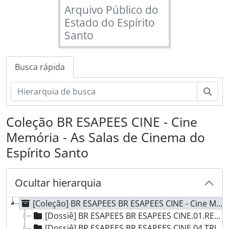
Arquivo Público do
Estado do Espírito
Santo
Busca rápida
Busc
Coleção BR ESAPEES CINE - Cine
Memória - As Salas de Cinema do
Espírito Santo
Ocultar hierarquia
[Coleção] BR ESAPEES BR ESAPEES CINE - Cine Memória - As Salas de Cinema do Espírito Santo, 1896 - 2013
[Dossiê] BR ESAPEES BR ESAPEES CINE.01.REN - Cine Renascença, 1952
[Dossiê] BR ESAPEES BR ESAPEES CINE.04.TRI - Cine Trianon, 2007