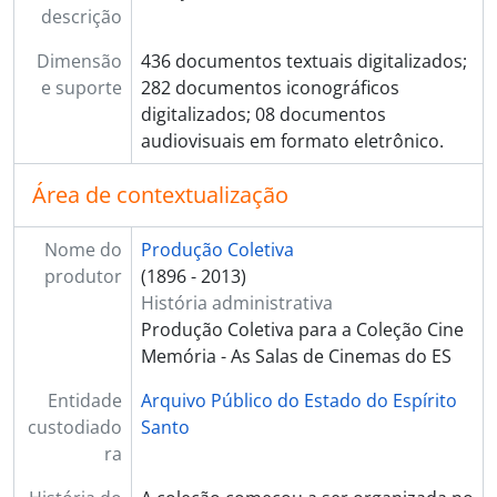
[Dossiê] BR ESAPEES BR ESAPEES CINE.78.CAR - Teatro Carlos Gomes, 1925-1934
descrição
[Dossiê] BR ESAPEES BR ESAPEES CINE.78.MEL - Teatro Melpômene, 1900-1924
Dimensão
436 documentos textuais digitalizados;
e suporte
282 documentos iconográficos
digitalizados; 08 documentos
audiovisuais em formato eletrônico.
Área de contextualização
Nome do
Produção Coletiva
produtor
(1896 - 2013)
História administrativa
Produção Coletiva para a Coleção Cine
Memória - As Salas de Cinemas do ES
Entidade
Arquivo Público do Estado do Espírito
custodiado
Santo
ra