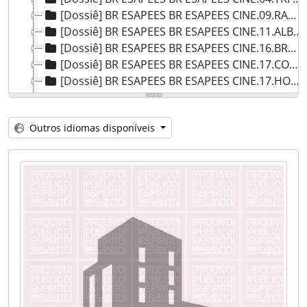
[Dossiê] BR ESAPEES BR ESAPEES CINE.09.RAV - Cine Ravenna, 2011
[Dossiê] BR ESAPEES BR ESAPEES CINE.11.ALB - Cine Alba, 1956
[Dossiê] BR ESAPEES BR ESAPEES CINE.16.BRO - Cine Broadway, Sem data
[Dossiê] BR ESAPEES BR ESAPEES CINE.17.COL - Cine Colorado, 1970
[Dossiê] BR ESAPEES BR ESAPEES CINE.17.HOL - Cine Hollywood, 1958-1970
[Dossiê] BR ESAPEES BR ESAPEES CINE.18.AME - American Cine, 1920
[Dossiê] BR ESAPEES BR ESAPEES CINE.18.CAS - Cine Castelo, 1946
Outros idiomas disponíveis
[Dossiê] BR ESAPEES BR ESAPEES CINE.19.ALH - Cine Alhambra, 1949-1970
[Dossiê] BR ESAPEES BR ESAPEES CINE.19.FLO - Cine Floresta, 1953-1971
[Dossiê] BR ESAPEES BR ESAPEES CINE.19.GAM - Cine Gama, 2011
[Dossiê] BR ESAPEES BR ESAPEES CINE.19.IDE - Cine Idelmar, 1953-1970
[Dossiê] BR ESAPEES BR ESAPEES CINE.41.CAS - Cine Castro, Sem data
[Dossiê] BR ESAPEES BR ESAPEES CINE.43.DEL - Cine Delourdes, 1970
[Dossiê] BR ESAPEES BR ESAPEES CINE.43.PAL - Cine Palácio, 1978
[Dossiê] BR ESAPEES BR ESAPEES CINE.43.CON - Cine Ritz Conceição, 2007
[Dossiê] BR ESAPEES BR ESAPEES CINE.43.ELD - Cine Teatro Elda, Sem data
[Dossiê] BR ESAPEES BR ESAPEES CINE.43.VAL - Cine Valeska, 2007
[Dossiê] BR ESAPEES BR ESAPEES CINE.48.JOS - Cine Teatro São José, 1953-2013