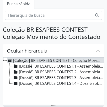
Busca rápida
Busc
Coleção BR ESAPEES CONTEST -
Coleção Movimento do Contestado
Ocultar hierarquia
[Coleção] BR ESAPEES CONTEST - Coleção Movimento do Contestado, 1952 - 1963
[Dossiê] BR ESAPEES CONTEST.1 - Assembleia Legislativa do ES - Protocolo n° 7, 1953
[Dossiê] BR ESAPEES CONTEST.2 - Assembleia Legislativa do ES - Protocolo n° 71, 1952 - 1953
[Dossiê] BR ESAPEES CONTEST.3 - Assembleia Legislativa do ES - Protocolo n° 653, 1961
[Dossiê] BR ESAPEES CONTEST.4 - Dossiê sobre "O Contestado", 1963