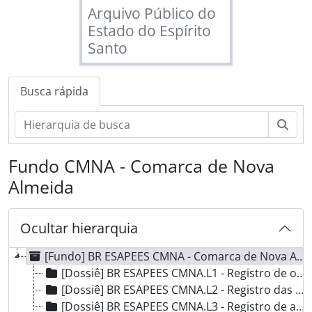
Arquivo Público do
Estado do Espírito
Santo
Busca rápida
Busc
Fundo CMNA - Comarca de Nova
Almeida
Ocultar hierarquia
[Fundo] BR ESAPEES CMNA - Comarca de Nova Almeida, 1755 - 1917
[Dossiê] BR ESAPEES CMNA.L1 - Registro de ordens régias, alvarás, leis e traslados de sesmarias desde a ordem pela qual foi erigida em vila [ Reis Magos] - Cópia fiel dos documentos transcritos do livro tombo da Comarca de Nova Almeida, 1755*
[Dossiê] BR ESAPEES CMNA.L2 - Registro das atas da Câmara Municipal de Nova Almeida, 1835 - 1837
[Dossiê] BR ESAPEES CMNA.L3 - Registro de atas das sessões da Câmara Municipal de Nova Almeida, 1847 - 1853