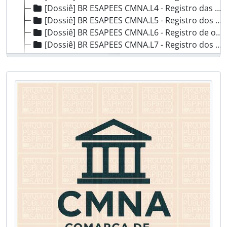
[Dossiê] BR ESAPEES CMNA.L4 - Registro das atas das eleições de vereadores e juízes de paz, 1848 - 1872
[Dossiê] BR ESAPEES CMNA.L5 - Registro dos ofícios expedidos pala Câmara Municipal de Nova Almeida, 1831 - 1839
[Dossiê] BR ESAPEES CMNA.L6 - Registro de ofícios e circulares da Câmara de Nova Almeida, 1872 - 1881
[Dossiê] BR ESAPEES CMNA.L7 - Registro dos foreiros da comarca de Nova Almeida, 1846
[Dossiê] BR ESAPEES CMNA.L8 - Registro dos aforamentos na Comarca de Nova Almeida, 1842 - 1917
[Dossiê] BR ESAPEES CMNA.L9 - Registro dos assentamentos, dos contratos, aferições, leis, decretos alvarás e provisões feitos pela Câmara Municipal de Nova Almeida, 1820 - 1880*
[Dossiê] BR ESAPEES CMNA.L10 - Registro de pagamentos de foros, 1826 - 1837
[Dossiê] BR ESAPEES CMNA.L11 - Registro das licenças de venda de aguardente entre outros, 1835 - 1841
[Dossiê] BR ESAPEES CMNA.L12 - Registro de despesas e despeses da Câmara Municipal de Nova Almeida, 1869 - 1882
[Dossiê] BR ESAPEES CMNA.L13 - Registro das escrituras do conselho de recursos, 1847 - 1857
[Dossiê] BR ESAPEES CMNA.L14 - Registro dos trabalhos do conselho municipal de recursos, 1858 - 1865