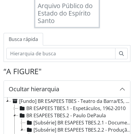
Arquivo Público do
Estado do Espírito
Santo
Busca rápida
Busc
“A FIGURE"
Ocultar hierarquia
[Fundo] BR ESAPEES TBES - Teatro da Barra/ES, 1935 - 2010
BR ESAPEES TBES.1 - Espetáculos, 1962-2010
BR ESAPEES TBES.2 - Paulo DePaula
[Subsérie] BR ESAPEES TBES.2.1 - Documentos Pessoais, 1949-2003
[Subsérie] BR ESAPEES TBES.2.2 - Produção Intelectual, 1949-2009