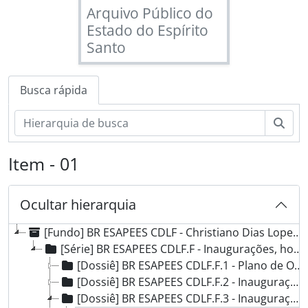
Arquivo Público do
Estado do Espírito
Santo
Busca rápida
Busc
Item - 01
Ocultar hierarquia
[Fundo] BR ESAPEES CDLF - Christiano Dias Lopes Filho, 1942 - 2002
[Série] BR ESAPEES CDLF.F - Inaugurações, homenagens e eventos, 1967-1971
[Dossiê] BR ESAPEES CDLF.F.1 - Plano de Obras na Rodovia ES-4, 1967
[Dossiê] BR ESAPEES CDLF.F.2 - Inauguração de unidade de assistência LBA - UPPE, 1967-1970
[Dossiê] BR ESAPEES CDLF.F.3 - Inauguração da parte final de Areinha, 07/04/1969