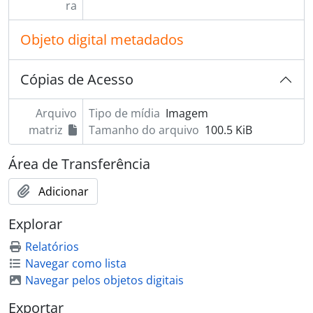
[Item] 38
ra
[Item] 39
[Item] 40
Objeto digital metadados
[Item] 41
[Item] 42
Cópias de Acesso
[Item] 43
[Item] 44
Arquivo
Tipo de mídia
Imagem
[Item] 45
matriz
Tamanho do arquivo
100.5 KiB
[Item] 46
[Item] 47
Área de Transferência
[Item] 48
[Item] 49
Adicionar
[Item] 50
[Item] 51
Explorar
[Item] 52
Relatórios
[Item] 53
Navegar como lista
[Item] 54
Navegar pelos objetos digitais
[Item] 55
[Item] 56
Exportar