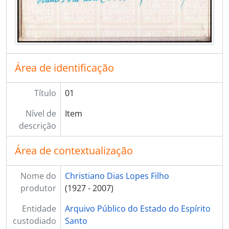
[Item] 20
[Item] 21
[Item] 22
[Item] 23
[Item] 24
Área de identificação
[Item] 25
[Item] 26
Título
01
[Item] 27
[Item] 28
Nível de
Item
[Item] 29
descrição
[Item] 30
[Item] 31
Área de contextualização
[Item] 32
[Item] 33
Nome do
Christiano Dias Lopes Filho
[Item] 34
produtor
(1927 - 2007)
[Item] 35
[Item] 36
Entidade
Arquivo Público do Estado do Espírito
[Item] 37
custodiado
Santo