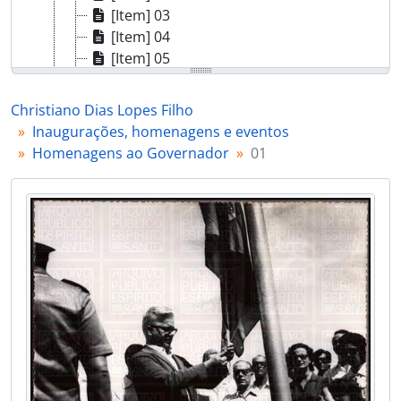
[Item] 03
[Item] 04
[Item] 05
[Item] 06
[Item] 07
Christiano Dias Lopes Filho
[Item] 08
Inaugurações, homenagens e eventos
[Item] 09
Homenagens ao Governador
01
[Item] 10
[Item] 11
[Item] 12
[Item] 13
[Item] 14
[Item] 15
[Item] 16
[Item] 17
[Item] 18
[Item] 19
[Item] 20