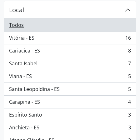
Local
Todos
Vitória - ES
16
, 16 resultados
Cariacica - ES
8
, 8 resultados
Santa Isabel
7
, 7 resultados
Viana - ES
5
, 5 resultados
Santa Leopoldina - ES
5
, 5 resultados
Carapina - ES
4
, 4 resultados
Espírito Santo
3
, 3 resultados
Anchieta - ES
3
, 3 resultados