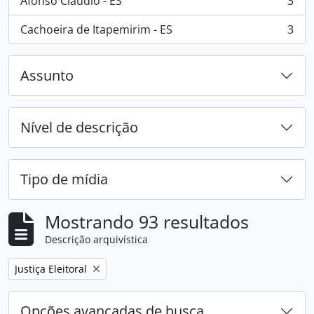
Afonso Cláudio - ES
3
, 3 resultados
Cachoeira de Itapemirim - ES
3
, 3 resultados
Assunto
Nível de descrição
Tipo de mídia
Mostrando 93 resultados
Descrição arquivística
Remover filtro:
Justiça Eleitoral
Opções avançadas de busca