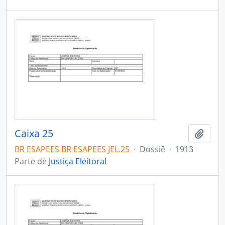
Caixa 25
Adici
BR ESAPEES BR ESAPEES JEL.25
·
Dossiê
·
1913
Parte de
Justiça Eleitoral