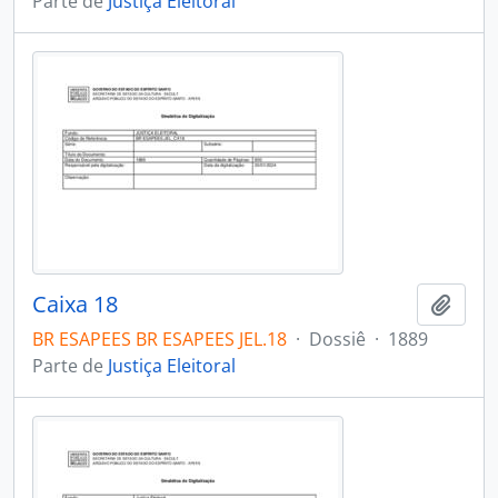
Parte de
Justiça Eleitoral
Caixa 18
Adici
BR ESAPEES BR ESAPEES JEL.18
·
Dossiê
·
1889
Parte de
Justiça Eleitoral