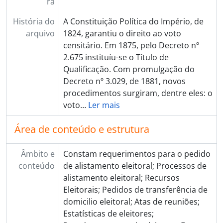
ra
[Dossiê] BR ESAPEES BR ESAPEES JEL.61 - Caixa 61, 1905 - 1930
[Dossiê] BR ESAPEES BR ESAPEES JEL.62 - Caixa 62, 1916
História do
A Constituição Política do Império, de
[Dossiê] BR ESAPEES BR ESAPEES JEL.63 - Caixa 63, 1916
arquivo
1824, garantiu o direito ao voto
[Dossiê] BR ESAPEES BR ESAPEES JEL.64 - Caixa 64, 1916
censitário. Em 1875, pelo Decreto nº
[Dossiê] BR ESAPEES BR ESAPEES JEL.65 - Caixa 65, 1910 - 1930
2.675 instituíu-se o Título de
[Dossiê] BR ESAPEES BR ESAPEES JEL.66 - Caixa 66, 1917 - 1930
Qualificação. Com promulgação do
[Dossiê] BR ESAPEES BR ESAPEES JEL.67 - Caixa 67, 1916
Decreto nº 3.029, de 1881, novos
[Dossiê] BR ESAPEES BR ESAPEES JEL.68 - Caixa 68, 1918
procedimentos surgiram, dentre eles: o
[Dossiê] BR ESAPEES BR ESAPEES JEL.69 - Caixa 69, 1918- 1930
voto
…
Ler mais
[Dossiê] BR ESAPEES BR ESAPEES JEL.70 - Caixa 70, 1918
[Dossiê] BR ESAPEES BR ESAPEES JEL.71 - Caixa 71, 1912 - 1930
Área de conteúdo e estrutura
[Dossiê] BR ESAPEES BR ESAPEES JEL.72 - Caixa 72, 1918 - 1930
[Dossiê] BR ESAPEES BR ESAPEES JEL.73 - Caixa 73, 1918 - 1930
Âmbito e
Constam requerimentos para o pedido
[Dossiê] BR ESAPEES BR ESAPEES JEL.74 - Caixa 74, 1918 - 1930
conteúdo
de alistamento eleitoral; Processos de
[Dossiê] BR ESAPEES BR ESAPEES JEL.75 - Caixa 75, 1918 - 1930
alistamento eleitoral; Recursos
[Dossiê] BR ESAPEES BR ESAPEES JEL.76 - Caixa 76, 1918 - 1930
Eleitorais; Pedidos de transferência de
[Dossiê] BR ESAPEES BR ESAPEES JEL.77 - Caixa 77, 1921
domicilio eleitoral; Atas de reuniões;
[Dossiê] BR ESAPEES BR ESAPEES JEL.78 - Caixa 78, 1921 - 1930
Estatísticas de eleitores;