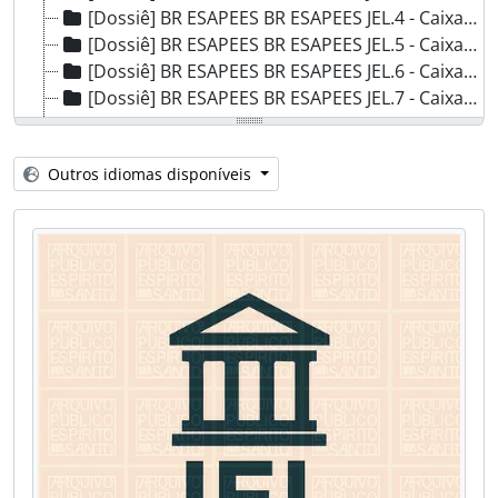
[Dossiê] BR ESAPEES BR ESAPEES JEL.4 - Caixa 4, 1877
[Dossiê] BR ESAPEES BR ESAPEES JEL.5 - Caixa 5, 1876 - 1889
[Dossiê] BR ESAPEES BR ESAPEES JEL.6 - Caixa 6, 1881
[Dossiê] BR ESAPEES BR ESAPEES JEL.7 - Caixa 7, 1886
[Dossiê] BR ESAPEES BR ESAPEES JEL.9 - Caixa 9, 1888
[Dossiê] BR ESAPEES BR ESAPEES JEL.10 - Caixa 10, 1889
Outros idiomas disponíveis
[Dossiê] BR ESAPEES BR ESAPEES JEL.11A - Caixa 11A, 1884
[Dossiê] BR ESAPEES BR ESAPEES JEL.11B - Caixa 11B, 1883
[Dossiê] BR ESAPEES BR ESAPEES JEL.12 - Caixa 12, 1885
[Dossiê] BR ESAPEES BR ESAPEES JEL.13 - Caixa 13, 1885 - 1886
[Dossiê] BR ESAPEES BR ESAPEES JEL.15 - Caixa 15, 1887
[Dossiê] BR ESAPEES BR ESAPEES JEL.16 - Caixa 16, 1888
[Dossiê] BR ESAPEES BR ESAPEES JEL.17 - Caixa 17, 1888
[Dossiê] BR ESAPEES BR ESAPEES JEL.18 - Caixa 18, 1889
[Dossiê] BR ESAPEES BR ESAPEES JEL.19 - Caixa 19, 1881 - 1888
[Dossiê] BR ESAPEES BR ESAPEES JEL.20 - Caixa 20, 1888
[Dossiê] BR ESAPEES BR ESAPEES JEL.21 - Caixa 21, 1885 - 1886
[Dossiê] BR ESAPEES BR ESAPEES JEL.22 - Caixa 22, Sem Data