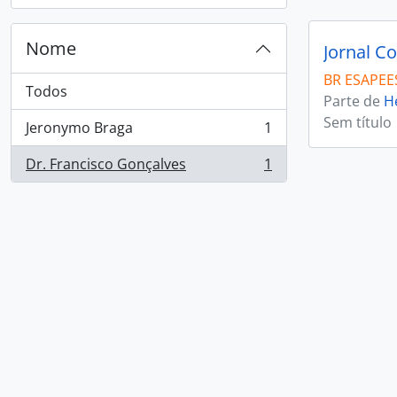
Nome
Jornal Co
BR ESAPEES
Todos
Parte de
H
Sem título
Jeronymo Braga
1
, 1 resultados
Dr. Francisco Gonçalves
1
, 1 resultados