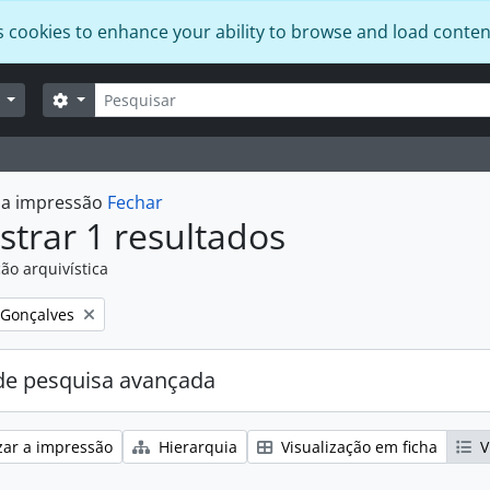
s cookies to enhance your ability to browse and load conten
Pesquisar
Opções de busca
r
r a impressão
Fechar
trar 1 resultados
ão arquivística
:
 Gonçalves
e pesquisa avançada
zar a impressão
Hierarquia
Visualização em ficha
V