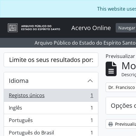
Skip to main content
This website use
Acervo Online
Navega
Arquivo Público do Estado do Espírito Santo
Previsualiza
Limite os seus resultados por:
Mos
Descriç
Idioma
Remover filtro
Dr. Francisco
Registos únicos
1
, 1 resultados
Opções d
Inglês
1
, 1 resultados
Português
1
, 1 resultados
Previsuali
Português do Brasil
1
, 1 resultados