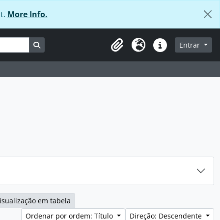
t.
More Info.
Busque na página de navegação
Entrar
Área de transferência
Idioma
Ligações rápidas
isualização em tabela
Ordenar por ordem: Título
Direção: Descendente