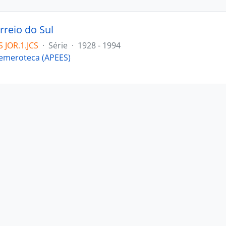
rreio do Sul
 JOR.1.JCS
·
Série
·
1928 - 1994
emeroteca (APEES)