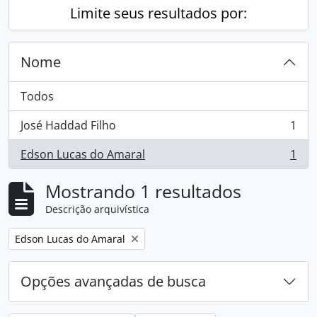
Limite seus resultados por:
Nome
Todos
José Haddad Filho
1
, 1 resultados
Edson Lucas do Amaral
1
, 1 resultados
Mostrando 1 resultados
Descrição arquivística
Remover filtro:
Edson Lucas do Amaral
Opções avançadas de busca