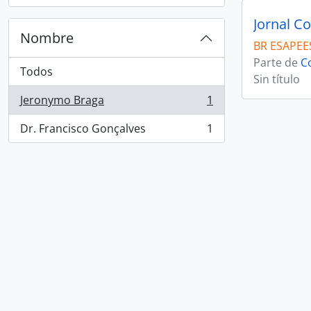
Jornal Co
Nombre
BR ESAPEES
Parte de
C
Todos
Sin título
Jeronymo Braga
1
, 1 resultados
Dr. Francisco Gonçalves
1
, 1 resultados