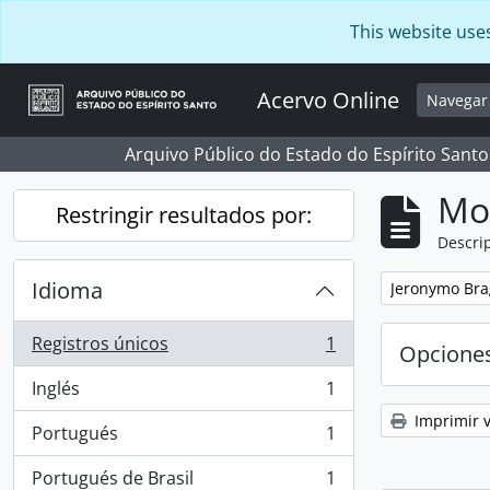
Skip to main content
This website use
Acervo Online
Navega
Arquivo Público do Estado do Espírito Santo
Mo
Restringir resultados por:
Descrip
Idioma
Remove filter:
Jeronymo Bra
Registros únicos
1
Opcione
, 1 resultados
Inglés
1
, 1 resultados
Imprimir v
Portugués
1
, 1 resultados
Portugués de Brasil
1
, 1 resultados