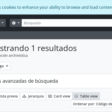
s cookies to enhance your ability to browse and load conten
Búsqueda
Search options
r
strando 1 resultados
ción archivística
ga
s avanzadas de búsqueda
ista previa
Jerarquía
Card view
Table view
Ordenar por: Código d