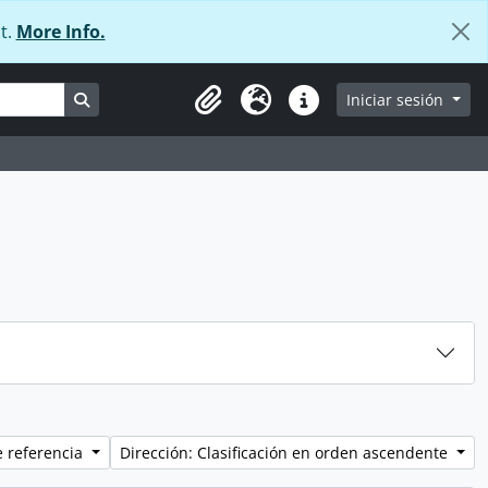
t.
More Info.
Search in browse page
Iniciar sesión
Portapapeles
Idioma
Enlaces rápidos
e referencia
Dirección: Clasificación en orden ascendente