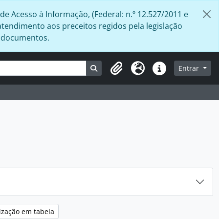
de Acesso à Informação, (Federal: n.º 12.527/2011 e
atendimento aos preceitos regidos pela legislação
s documentos.
Busque na página de navegação
Entrar
Área de Transferência
Idioma
Atalhos
ização em tabela