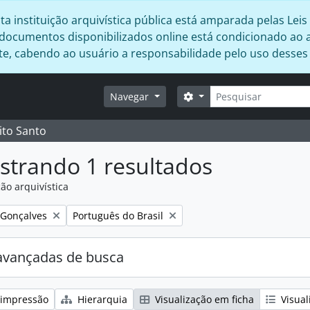
 instituição arquivística pública está amparada pelas Leis 
s documentos disponibilizados online está condicionado ao 
ente, cabendo ao usuário a responsabilidade pelo uso desse
Buscar
Opções de busca
Navegar
ito Santo
strando 1 resultados
ão arquivística
:
Remover filtro:
 Gonçalves
Português do Brasil
avançadas de busca
 impressão
Hierarquia
Visualização em ficha
Visual