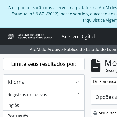
Skip to main content
A disponibilização dos acervos na plataforma AtoM desta
Estadual n.º 9.871/2012), nesse sentido, o acesso ao
arquivística vig
Acervo Digital
AtoM do Arquivo Público do Estado do Espír
Mo
Limite seus resultados por:
Descriç
Idioma
Remover filtro
Dr. Francisco
Registros exclusivos
1
Opções 
, 1 resultados
Inglês
1
, 1 resultados
Visualizar
Português
1