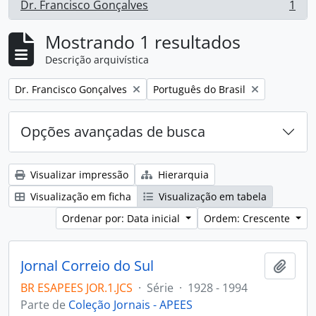
Dr. Francisco Gonçalves
1
, 1 resultados
Mostrando 1 resultados
Descrição arquivística
Remover filtro:
Remover filtro:
Dr. Francisco Gonçalves
Português do Brasil
Opções avançadas de busca
Visualizar impressão
Hierarquia
Visualização em ficha
Visualização em tabela
Ordenar por: Data inicial
Ordem: Crescente
Jornal Correio do Sul
Adici
BR ESAPEES JOR.1.JCS
·
Série
·
1928 - 1994
Parte de
Coleção Jornais - APEES