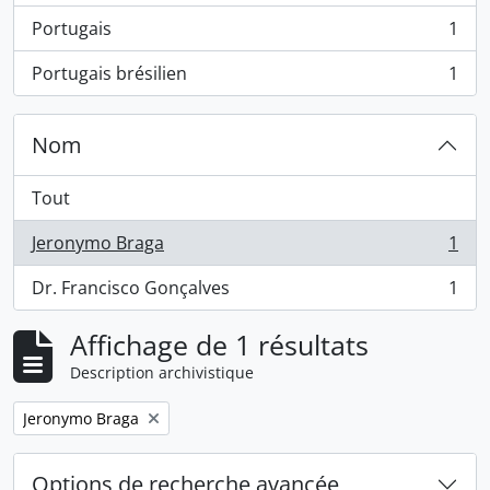
Portugais
1
, 1 résultats
Portugais brésilien
1
, 1 résultats
Nom
Tout
Jeronymo Braga
1
, 1 résultats
Dr. Francisco Gonçalves
1
, 1 résultats
Affichage de 1 résultats
Description archivistique
Remove filter:
Jeronymo Braga
Options de recherche avancée