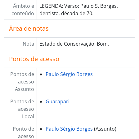
[Item] BR ESAPEES BR ESAPEES PB.065 - Paulo Borges e Paulo Hartung em evento político., 1998
Âmbito e
LEGENDA: Verso: Paulo S. Borges,
[Item] BR ESAPEES BR ESAPEES PB.066 - Paulo Borges e Sergio Borges em evento no Judiciário., 1990
conteúdo
dentista, década de 70.
[Item] BR ESAPEES BR ESAPEES PB.067 - Paulo Borges Deputado Estadual com o Governador Vitor Buaiz em reunião politica, 1995 - 1996
[Item] BR ESAPEES BR ESAPEES PB.068 - Tancredo Neves em reunião politica no Estado., 1980
Área de notas
[Item] BR ESAPEES BR ESAPEES PB.069 - Slides da Festa de São Pedro na Prainha de Guarapari, 1990
[Item] BR ESAPEES BR ESAPEES PB.070 - Jornal Correio Radiativo, 07/1996
Nota
Estado de Conservação: Bom.
[Item] BR ESAPEES BR ESAPEES PB.071 - 04 documentos de partido político, solicitações e orientações de eleição., 25/08/1988
Pontos de acesso
Pontos de
Paulo Sérgio Borges
acesso
Assunto
Pontos de
Guarapari
acesso
Local
Ponto de
Paulo Sérgio Borges
(Assunto)
acesso