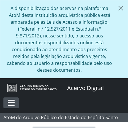
Skip to main content
[Item] BR ESAPEES TBES.2.2.014 - CERTIFICADO 4º FESTIVAL UNIVERSITÁRO DE TEATRO DE BLUMENAU, 7/21/1990
A disponibilização dos acervos na plataforma
[Item] BR ESAPEES TBES.2.2.015 - CERTIFICADO 5º FESTIVAL UNIVERSITÁRO DE TEATRO DE BLUMENAU, 7/13/1991
AtoM desta instituição arquivística pública está
[Item] BR ESAPEES TBES.2.2.016 - CERTIFICADO 6º FESTIVAL DE ESQUETES DO ESPÍRITO SANTO, 27 E 28 DE JUNHO DE 2009
amparada pelas Leis de Acesso à Informação,
[Item] BR ESAPEES TBES.2.2.017 - DOSSIÊ "TICK-TOCK RHYMES", 2000
(Federal: n.º 12.527/2011 e Estadual n.º
[Item] BR ESAPEES TBES.2.2.018 - "ART REVIEW - EGGS MAKE A SMASHING SHOW", 9/19/1985
9.871/2012), nesse sentido, o acesso aos
[Item] BR ESAPEES TBES.2.2.019 - "CARIBEXABA", 15/04/ 2006
documentos disponibilizados online está
[Item] BR ESAPEES TBES.2.2.020 - "VAGA-VAGA-VAGA-LUMES", 198-
condicionado ao atendimento aos preceitos
[Item] BR ESAPEES TBES.2.2.021 - DOSSIÊ "JUPIASSU E O CORSÁRIO", 1999
regidos pela legislação arquivística vigente,
[Item] BR ESAPEES TBES.2.2.022 - POEMA "AMERICA", 1967
cabendo ao usuário a responsabilidade pelo uso
[Item] BR ESAPEES TBES.2.2.023 - CONTO "THE TURNED ON REPUBLIC" E CRÓQUÍS DE FIGURINOS, 1972
desses documentos.
[Item] BR ESAPEES TBES.2.2.024 - CERTIFICADO "CONFERÊNCIA INTERNACIONAL TERRA, ECOLOGIA E DIREITOS HUMANOS, 24/05/1992
[Item] BR ESAPEES TBES.2.2.025 - CONTO "PHALLIFORNIA", 1969
Acervo Digital
[Item] BR ESAPEES TBES.2.2.026 - CONTO "THE UNIVERSITY", 1985
[Item] BR ESAPEES TBES.2.2.027 - CONTO "ON THE FIFTH DAY OF SCHOOL", 1985
[Item] BR ESAPEES TBES.2.2.028 - CONTO "THE FIGURE", 1968
[Item] BR ESAPEES TBES.2.2.029 - ARTIGO "CARTER, O POETA", 1970
Toggle navigation
[Item] BR ESAPEES TBES.2.2.030 - CONTO "GUYANA NIGHTS AND DAZE", 1970
AtoM do Arquivo Público do Estado do Espírito Santo
[Item] BR ESAPEES TBES.2.2.031 - CONTO "UPS AND DOWNS OF GUS SILVERSTEIN, 1970