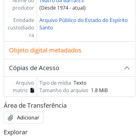
Nome do
BR ESAPEES TBES.C - Acervo Clipping, 1951-2010
Teatro da Barra/ES
produtor
BR ESAPEES TBES.F - Acervo Fotográfico
(Desde 1974 - atual)
Entidade
Arquivo Público do Estado do Espírito
custodiado
Santo
ra
Objeto digital metadados
Cópias de Acesso
Arquivo
Tipo de mídia
Texto
matriz
Tamanho do arquivo
1.8 MiB
Área de Transferência
Adicionar
Explorar