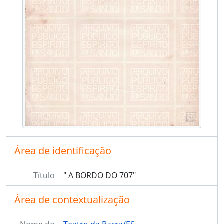
[Item] BR ESAPEES TBES.2.2.067 - "AGORA, E NA HORA", 1970
[Item] BR ESAPEES TBES.2.2.068 - "CONDUSA VIII", 1970
[Item] BR ESAPEES TBES.2.2.069 - "A ENCHENTE", 1970
[Item] BR ESAPEES TBES.2.2.070 - "O TESOURO DE ABDUL", 1970
[Item] BR ESAPEES TBES.2.2.071 - AUTO RETRATO, 1987
[Item] BR ESAPEES TBES.2.2.072 - Release do IX ENCONTRO INTERNACIONAL DO CAMPO FREUDIANO, 06/1996
[Item] BR ESAPEES TBES.2.2.073 - OUR BRAZILIAN CONNECTION - A CULTURAL EXCHANGE, 09/1981
[Item] BR ESAPEES TBES.2.2.074 - "POMBOS E ESTÁTUAS", 1950
[Item] BR ESAPEES TBES.2.2.075 - CARTA "ROYAL AMBASSADORS", 1945
[Item] BR ESAPEES TBES.2.2.076 - HISTÓRICO ESCOLAR WAYLAND COLLEGE, 21/06/1954
[Item] BR ESAPEES TBES.2.2.077 - HISTÓRICO ESCOLAR NORTHEAST MISSOURI STATE UNIVERSITY, 195-
[Item] BR ESAPEES TBES.2.2.078 - OFÍCIO NORTHEAST MISSOURI STATE TEACHERS COLLEGE., 11/12/1952
[Item] BR ESAPEES TBES.2.2.079 - CERTIFICADO NORTHEAST MISSOURI STATE TEACHERS COLLEGE., 05/12/1952
Área de identificação
[Item] BR ESAPEES TBES.2.2.080 - OFÍCIO NORTHEAST MISSOURI STATE TEACHERS COLLEGE, 11/12/1952
[Item] BR ESAPEES TBES.2.2.081 - - CERTIFICADO III FESTIVAL DE INVERNO DE GUAÇUI, 24/07/1995
Título
" A BORDO DO 707"
[Item] BR ESAPEES TBES.2.2.082 - JORNAL THE WHEEL - PARAGUAY REVISITED, 06/2006
[Item] BR ESAPEES TBES.2.2.083 - CONTO "NO AZUL, FELIZ", 1967
Área de contextualização
BR ESAPEES TBES.I - Acervo Impresso
BR ESAPEES TBES.3 - Bob DePaula