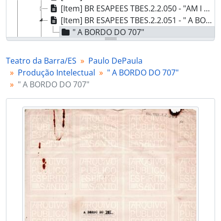
[Item] BR ESAPEES TBES.2.2.050 - "AM I MY BROTHER'S KEEPER?", 196-
[Item] BR ESAPEES TBES.2.2.051 - " A BORDO DO 707", 1960
" A BORDO DO 707"
[Item] BR ESAPEES TBES.2.2.052 - "NÃO EXISTE PECADO AO SUL DO ECUADOR", 1960
[Item] BR ESAPEES TBES.2.2.053 - "HAPPY BIRTHDAY AMERICA", 196-
Teatro da Barra/ES
Paulo DePaula
[Item] BR ESAPEES TBES.2.2.054 - “A FIGURE", 196-
Produção Intelectual
" A BORDO DO 707"
[Item] BR ESAPEES TBES.2.2.055 - "THAT VOICE", s/d
" A BORDO DO 707"
[Item] BR ESAPEES TBES.2.2.056 - "PONTE AÉREA RIO-SÃO PAULO", 1964
[Item] BR ESAPEES TBES.2.2.057 - COLETÂNEA "POEMAS DE BAR", 1970
[Item] BR ESAPEES TBES.2.2.058 - "DOMINICAM VIETNAMESE AFFAIR", 197-
[Item] BR ESAPEES TBES.2.2.059 - ATESTADO IBEUV, 24/05/1992
[Item] BR ESAPEES TBES.2.2.060 - CERTIFICADO "5ª HABILIDADE TRADUÇÃO E ENSINO", 20/10/2004
[Item] BR ESAPEES TBES.2.2.061 - "HOMO-HETERO = HI - HO - SEX", 196-
[Item] BR ESAPEES TBES.2.2.062 - "NOTHING WAS INTENTIONAL...", 196-
[Item] BR ESAPEES TBES.2.2.063 - COLETÂNEA MANUSCRITOS, 196-
[Item] BR ESAPEES TBES.2.2.064 - CERTIFICADO "5ª HABILIDADE TRADUÇÃO E ENSINO", 20/10/ 2004
[Item] BR ESAPEES TBES.2.2.065 - REFLECTIONS ON "OUT OF CRAZINESS", 06/28/1970
[Item] BR ESAPEES TBES.2.2.066 - "A SECOND PROFESSION", 1970