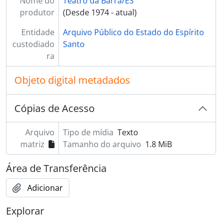
Nome do
Teatro da Barra/ES
BR ESAPEES TBES.4 - Documentos Administrativos, 1979-2005
produtor
(Desde 1974 - atual)
BR ESAPEES TBES.C - Acervo Clipping, 1951-2010
BR ESAPEES TBES.F - Acervo Fotográfico
Entidade
Arquivo Público do Estado do Espírito
custodiado
Santo
ra
Objeto digital metadados
Cópias de Acesso
Arquivo
Tipo de mídia
Texto
matriz
Tamanho do arquivo
1.8 MiB
Área de Transferência
Adicionar
Explorar