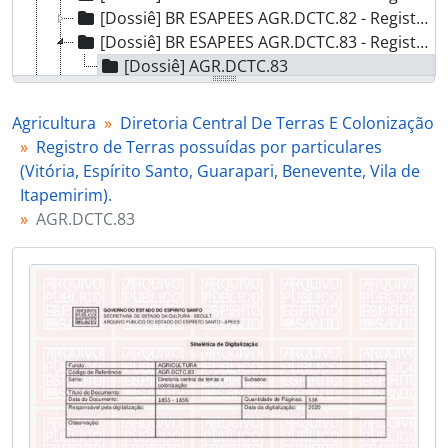
[Dossiê] BR ESAPEES AGR.DCTC.82 - Registro de Terras da Vila do Espírito Santo a cargo do Vigário., 1855 - 1858
[Dossiê] BR ESAPEES AGR.DCTC.83 - Registro de Terras possuídas por particulares (Vitória, Espírito Santo, Guarapari, Benevente, Vila de Itapemirim)., 1855 - 1856
[Dossiê] AGR.DCTC.83
[Dossiê] BR ESAPEES AGR.DCTC.84 - Registro de Terras possuídas por particulares (Vitória, Espírito Santo, Guarapari, Benevente, Vila de Itapemirim)., 1855 - 1856
[Dossiê] BR ESAPEES AGR.DCTC.85 - Registro de Terras possuídas por particulares (Vitória, Espírito Santo, Guarapari, Benevente, Vila de Itapemirim)., 1855 - 1860
Agricultura
Diretoria Central De Terras E Colonização
[Dossiê] BR ESAPEES AGR.DCTC.86 - Registro de Terras possuídas por particulares (Vitória, Espírito Santo, Guarapari, Benevente, Vila de Itapemirim)., 1855 - 1862
Registro de Terras possuídas por particulares
[Dossiê] BR ESAPEES AGR.DCTC.87 - Registro de Terras possuídas por particulares (Vitória, Espírito Santo, Guarapari, Benevente, Vila de Itapemirim)., 1855 - 1856
(Vitória, Espírito Santo, Guarapari, Benevente, Vila de
[Dossiê] BR ESAPEES AGR.DCTC.88 - Registro de Terras possuídas por particulares (Vitória, Espírito Santo, Guarapari, Benevente, Vila de Itapemirim)., 1856 - 1860
Itapemirim).
[Dossiê] BR ESAPEES AGR.DCTC.89 - Registro de Terras de Guarapari a cargo do Vigário., 1854 - 1859
AGR.DCTC.83
[Dossiê] BR ESAPEES AGR.DCTC.90 - Registro de Terras possuídas por particulares (São Mateus)., 1860
[Dossiê] BR ESAPEES AGR.DCTC.91 - Registro de Títulos de Revalidações, semestrais, concessões do Governo Geral e Provincial (1ª via)., 1859/1866/1893
[Dossiê] BR ESAPEES AGR.DCTC.92 - Registro de Títulos de Revalidações, semestrais, concessões do Governo Geral e Provincial., Até 1862
[Dossiê] BR ESAPEES AGR.DCTC.93 - Registro de Títulos de legitimação e revalidação de terras., 1875 - 1890
[Dossiê] BR ESAPEES AGR.DCTC.94 - Registro de Títulos Definitivos., 1880 - 1890
[Dossiê] BR ESAPEES AGR.DCTC.95 - Registro de Títulos Definitivos., 1886 - 1888
[Dossiê] BR ESAPEES AGR.DCTC.96 - Registro de Títulos Definitivos., 1888 - 1890
[Dossiê] BR ESAPEES AGR.DCTC.97 - Registro de Títulos Definitivos., 1890 - 1892
[Dossiê] BR ESAPEES AGR.DCTC.98 - Registro de Títulos Definitivos., 1890 - 1892