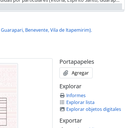
ória, Espírito Santo, Guarapari, Benevente, Vila de Itapemirim)., 1855 - 1856
ória, Espírito Santo, Guarapari, Benevente, Vila de Itapemirim)., 1855 - 1856
ória, Espírito Santo, Guarapari, Benevente, Vila de Itapemirim)., 1855 - 1860
ória, Espírito Santo, Guarapari, Benevente, Vila de Itapemirim)., 1855 - 1862
, Guarapari, Benevente, Vila de Itapemirim).
ória, Espírito Santo, Guarapari, Benevente, Vila de Itapemirim)., 1855 - 1856
ória, Espírito Santo, Guarapari, Benevente, Vila de Itapemirim)., 1856 - 1860
arapari a cargo do Vigário., 1854 - 1859
uídas por particulares (São Mateus)., 1860
Portapapeles
rais, concessões do Governo Geral e Provincial (1ª via)., 1859/1866/1893
, semestrais, concessões do Governo Geral e Provincial., Até 1862
Agregar
gitimação e revalidação de terras., 1875 - 1890
itivos., 1880 - 1890
Explorar
itivos., 1886 - 1888
Informes
itivos., 1888 - 1890
Explorar lista
itivos., 1890 - 1892
Explorar objetos digitales
itivos., 1890 - 1892
itivos., 1890 - 1893
Exportar
visórios da ex-Colônia Santa Leopoldina., 1873 - 1888