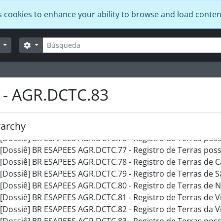
[Dossiê] BR ESAPEES AGR.DCTC.65 - Ofícios Recebidos pelo D
s cookies to enhance your ability to browse and load conten
[Dossiê] BR ESAPEES AGR.DCTC.66 - Registro das correspondênci
[Dossiê] BR ESAPEES AGR.DCTC.67 - Ofícios do Presidente de
Búsqueda
[Dossiê] BR ESAPEES AGR.DCTC.68 - Ofícios do Presidente de
Search options
r
[Dossiê] BR ESAPEES AGR.DCTC.69 - Ofícios da Diretoria e Secretaria da Ag
[Dossiê] BR ESAPEES AGR.DCTC.70 - Ofícios do Ministério da Agricultura e Tesourari
[Dossiê] BR ESAPEES AGR.DCTC.71 - Registro de Terras de Vi
 - AGR.DCTC.83
[Dossiê] BR ESAPEES AGR.DCTC.72 - Registro de Terras de Q
[Dossiê] BR ESAPEES AGR.DCTC.73 - Registro de Terras de Sã
[Dossiê] BR ESAPEES AGR.DCTC.74 - Registro de Terras de Sa
rarchy
[Dossiê] BR ESAPEES AGR.DCTC.75 - Registro de Terras de Be
[Dossiê] BR ESAPEES AGR.DCTC.76 - Registro de Terras possuídas por particulares (Vitória, 
[Dossiê] BR ESAPEES AGR.DCTC.77 - Registro de Terras possuídas por particulares (Vitóri
[Dossiê] BR ESAPEES AGR.DCTC.78 - Registro de Terras de Car
[Dossiê] BR ESAPEES AGR.DCTC.79 - Registro de Terras de Sã
[Dossiê] BR ESAPEES AGR.DCTC.80 - Registro de Terras de No
[Dossiê] BR ESAPEES AGR.DCTC.81 - Registro de Terras de Vit
[Dossiê] BR ESAPEES AGR.DCTC.82 - Registro de Terras da Vil