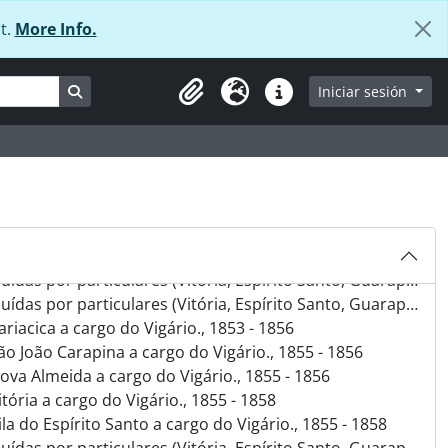
iretor da Colônia de Rio Novo., 1878 - 1882
t.
More Info.
as recebidas pelo Diretor de Terras e Colonização., 1897
 Estado ao Inspetor de Terras e Colonização., 1890
 Estado ao Inspetor de Terras e Colonização., 1887
Search in browse page
Iniciar sesión
Portapapeles
Idioma
Enlaces rápidos
ricultura e Imigração ao Chefe da Comissão do Castelo., 1892 - 1893
a da Fazenda para o Inspetor Especial de Terras e Colonização., 1883 - 1887
ana a cargo do Vigário., 1854 - 1855
ueimado a cargo do Vigário., 1854 - 1859
o Mateus a cargo do Vigário., 1854 - 1857
nta Cruz a cargo do Vigário., 1854 - 1858
nevente a cargo do Vigário., 1854 - 1858
Espírito Santo, Guarapari, Benevente, Vila de Itapemirim) (9º Volume)., 1854 - 1860
a, Espírito Santo, Guarapari, Benevente, Vila de Itapemirim) (2º Volume)., 1855
iacica a cargo do Vigário., 1853 - 1856
o João Carapina a cargo do Vigário., 1855 - 1856
va Almeida a cargo do Vigário., 1855 - 1856
ória a cargo do Vigário., 1855 - 1858
a do Espírito Santo a cargo do Vigário., 1855 - 1858