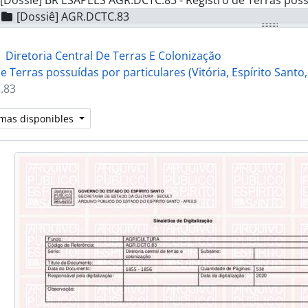
[Dossiê] BR ESAPEES AGR.DCTC.83 - Registro de Terras possuídas por particulares (Vit
[Dossiê] AGR.DCTC.83
[Dossiê] BR ESAPEES AGR.DCTC.84 - Registro de Terras possuídas por particulares (Vit
[Dossiê] BR ESAPEES AGR.DCTC.85 - Registro de Terras possuídas por particulares (Vit
Diretoria Central De Terras E Colonização
[Dossiê] BR ESAPEES AGR.DCTC.86 - Registro de Terras possuídas por particulares (Vit
e Terras possuídas por particulares (Vitória, Espírito Santo
[Dossiê] BR ESAPEES AGR.DCTC.87 - Registro de Terras possuídas por particulares (Vit
.83
[Dossiê] BR ESAPEES AGR.DCTC.88 - Registro de Terras possuídas por particulares (Vit
[Dossiê] BR ESAPEES AGR.DCTC.89 - Registro de Terras de Gu
omas disponibles
[Dossiê] BR ESAPEES AGR.DCTC.90 - Registro de Terras poss
[Dossiê] BR ESAPEES AGR.DCTC.91 - Registro de Títulos de Revalidações, semest
[Dossiê] BR ESAPEES AGR.DCTC.92 - Registro de Títulos de Revalidações
[Dossiê] BR ESAPEES AGR.DCTC.93 - Registro de Títulos de le
[Dossiê] BR ESAPEES AGR.DCTC.94 - Registro de Títulos Defin
[Dossiê] BR ESAPEES AGR.DCTC.95 - Registro de Títulos Defin
[Dossiê] BR ESAPEES AGR.DCTC.96 - Registro de Títulos Defin
[Dossiê] BR ESAPEES AGR.DCTC.97 - Registro de Títulos Defin
[Dossiê] BR ESAPEES AGR.DCTC.98 - Registro de Títulos Defin
[Dossiê] BR ESAPEES AGR.DCTC.99 - Registro de Títulos Defin
[Dossiê] BR ESAPEES AGR.DCTC.100 - Registro de Títulos pro