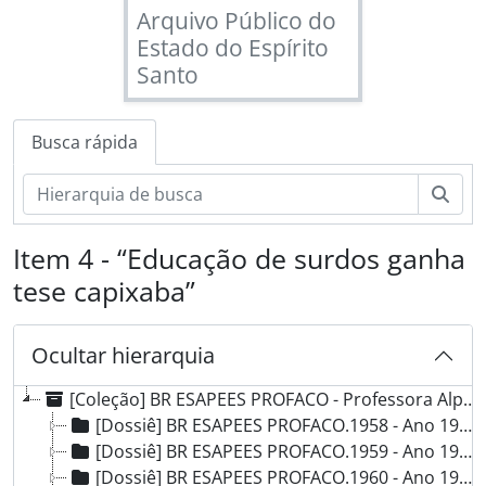
Arquivo Público do
Estado do Espírito
Santo
Busca rápida
Busc
Item 4 - “Educação de surdos ganha
tese capixaba”
Ocultar hierarquia
[Coleção] BR ESAPEES PROFACO - Professora Alpia Couto, 1958 - 1984
[Dossiê] BR ESAPEES PROFACO.1958 - Ano 1958, 1958
[Dossiê] BR ESAPEES PROFACO.1959 - Ano 1959, 1959
[Dossiê] BR ESAPEES PROFACO.1960 - Ano 1960, 1960