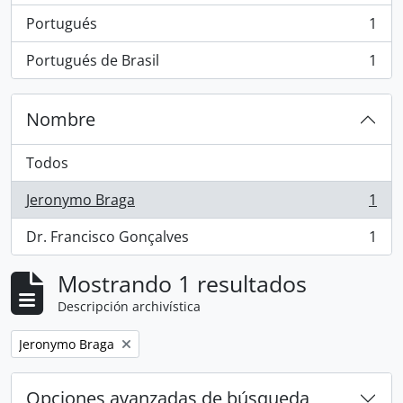
Portugués
1
, 1 resultados
Portugués de Brasil
1
, 1 resultados
Nombre
Todos
Jeronymo Braga
1
, 1 resultados
Dr. Francisco Gonçalves
1
, 1 resultados
Mostrando 1 resultados
Descripción archivística
Remove filter:
Jeronymo Braga
Opciones avanzadas de búsqueda