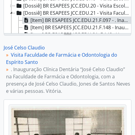
[Dossiê] BR ESAPEES JCC.EDU.20 - Visita Escola Normal Maria Mattos, 1940 - 1951
[Dossiê] BR ESAPEES JCC.EDU.21 - Visita Faculdade de Farmácia e Odontologia do Espírito Santo, 1951
[Item] BR ESAPEES JCC.EDU.21.F.097 - . Inauguração Clínica Dentária “José Celso Claudio” na Faculdade de Farmácia e Odontologia, com a presença de José Celso Claudio, Jones de Santos Neves e várias pessoas. Vitória., 23/05/1951
[Item] BR ESAPEES JCC.EDU.21.F.148 - Inauguração Clínica Dentária “José Celso Claudio” na Faculdade de Farmácia e Odontologia, com a presença de José Celso Claudio, Jones de Santos Neves e várias pessoas. Vitória., 23/05/1951.
[Item] BR ESAPEES JCC.EDU.21..F.148 - Verso Inauguração Clínica Dentária “José Celso Claudio” na Faculdade de Farmácia e Odontologia, com a presença de José Celso Claudio, Jones de Santos Neves e várias pessoas; Observação: Informação no verso. Data e evento. Carimbo: Secretaria de Educação e Cultura, 23/05/1951.
BR ESAPEES JCC.TRA - Secretaria de Trabalho e Promoção Social, 1972
José Celso Claudio
[Dossiê] BR ESAPEES JCC.TRA.1 - Posse Secretaria de Trabalho e Promoção Social, 1972
Visita Faculdade de Farmácia e Odontologia do
Espírito Santo
. Inauguração Clínica Dentária “José Celso Claudio”
na Faculdade de Farmácia e Odontologia, com a
presença de José Celso Claudio, Jones de Santos Neves
e várias pessoas. Vitória.