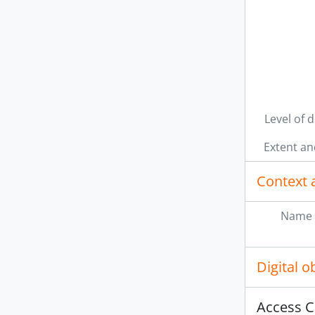
Level of 
Extent a
[Do
[Do
Context 
[Do
BR 
Name 
[Do
[Do
[Do
Digital 
[Do
[Do
Access C
[Do