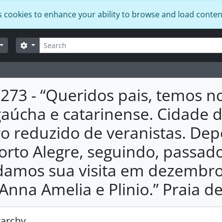
s cookies to enhance your ability to browse and load conten
Search
Search options
.273 - “Queridos pais, temos n
gaúcha e catarinense. Cidade 
 reduzido de veranistas. De
orto Alegre, seguindo, passado
amos sua visita em dezembro.
 Anna Amelia e Plinio.” Praia d
rarchy