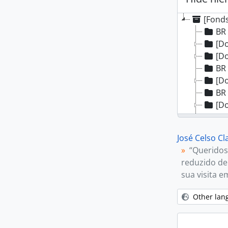
[Fonds
BR 
[Do
[Do
BR 
[Do
BR 
[Do
[Do
[Do
José Celso Cl
[Do
“Queridos
[Do
reduzido de
[Do
sua visita e
[Do
BR 
Other lan
[Do
[Do
[Do