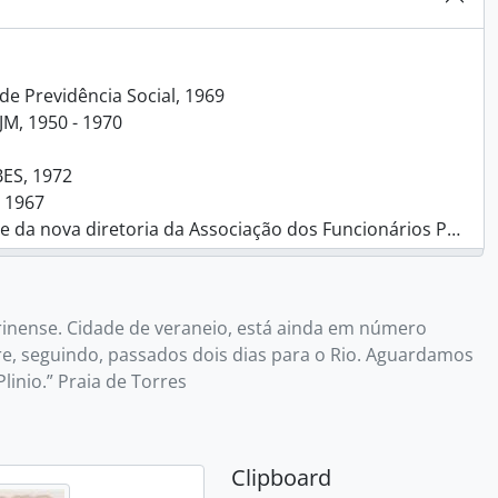
de Previdência Social, 1969
JM, 1950 - 1970
BES, 1972
- 1967
diretoria da Associação dos Funcionários Públicos, 1952 - 1953
ssificação de cargos dos funcionários públicos, 1953
63
arinense. Cidade de veraneio, está ainda em número
o Lacerda de Aguiar, 1965
e, seguindo, passados dois dias para o Rio. Aguardamos
s Santos Neves, 1953
linio.” Praia de Torres
as, 1951
Veado, 1939
Clipboard
 - 1958