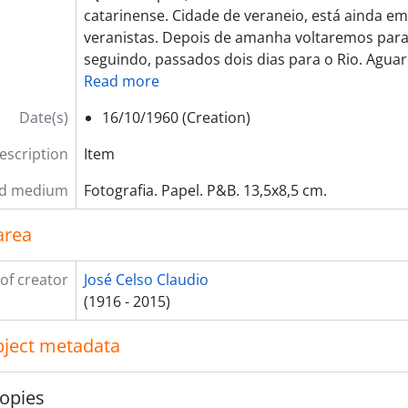
[Item] BR ESAPEES JCC.PES.10.F.079v - Verso Escola Militar de Rezende. Com os seguintes dizere
catarinense. Cidade de veraneio, está ainda 
[Item] BR ESAPEES JCC.PES.10..F.080 - Itapoan. Bahia, Sem D
veranistas. Depois de amanha voltaremos para
[Item] BR ESAPEES JCC.PES.10.F.085 - Postal recebido de Bráulio com a imagem da igreja do Cipó, com o
seguindo, passados dois dias para o Rio. Agua
[Item] BR ESAPEES JCC.PES.10.F.085v - Verso Postal recebido de Bráulio com a imagem da igreja do Cipó, co
Read more
[Item] BR ESAPEES JCC.PES.10.F.222 - Farol da Barra. Bahia,
[Item] BR ESAPEES JCC.PES.10.F.273 - “Queridos pais, temos nos divertido muito nessa praia gaúcha e catarinense. Cidade de veraneio, está ainda em número reduzido de veranistas. Depois de amanha volta
Date(s)
16/10/1960 (Creation)
[Item] BR ESAPEES JCC.PES.10.273v - Verso “Queridos pais, temos nos divertido muito nessa praia gaúcha e catarinense. Cidade de veraneio, está ainda em número reduzido de veranistas. Depois de amanha volt
description
Item
[Item] BR ESAPEES JCC.PES.10.F.277 - “Prezado titio Zezé, este postal representa uma parte do conjunto principal da Escola. Mamãe chegou bem ruinzinha, felizmente já se encontra mais descansada. Por que o senhor não mandou Anna Amélia? Disse mamae que M
[Item] BR ESAPEES JCC.PES.10.F.277v - Verso “Prezado titio Zezé, este postal representa uma parte do conjunto principal da Escola. Mamãe chegou bem ruinzinha, felizmente já se encontra mais descansada. Por que o senhor não mandou Anna Amélia? Disse mamae
nd medium
Fotografia. Papel. P&B. 13,5x8,5 cm.
ssiê] BR ESAPEES JCC.PES.11 - Praça de Afonso Claudio, 194
ssiê] BR ESAPEES JCC.PES.12 - Relações familiares, 1931 - 1
area
ssiê] BR ESAPEES JCC.PES.13 - Retrato, 1928 - 1974
ESAPEES JCC.EDU - Secretaria de Educação, 1930 - 1966
of creator
José Celso Claudio
ssiê] BR ESAPEES JCC.EDU.1 - Assinatura do decreto de isen
(1916 - 2015)
ssiê] BR ESAPEES JCC.EDU.2 - Atividades agrícolas escolare
ssiê] BR ESAPEES JCC.EDU.3 - Atividades Cívicas Escolares, 
object metadata
ssiê] BR ESAPEES JCC.EDU.4 - Bancas examinadoras de conc
ssiê] BR ESAPEES JCC.EDU.5. - Comissão de Prédios Escolare
opies
ssiê] BR ESAPEES JCC.EDU.6 - Escola Normal Pedro II. Comemorações 