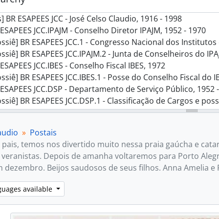
] BR ESAPEES JCC - José Celso Claudio, 1916 - 1998
ESAPEES JCC.IPAJM - Conselho Diretor IPAJM, 1952 - 1970
ssiê] BR ESAPEES JCC.1 - Congresso Nacional dos Institutos 
ssiê] BR ESAPEES JCC.IPAJM.2 - Junta de Conselheiros do IPA
ESAPEES JCC.IBES - Conselho Fiscal IBES, 1972
ssiê] BR ESAPEES JCC.IBES.1 - Posse do Conselho Fiscal do I
ESAPEES JCC.DSP - Departamento de Serviço Público, 1952 
ssiê] BR ESAPEES JCC.DSP.1 - Classificação de Cargos e posse da nova 
ssiê] BR ESAPEES JCC.DSP.2 - Entrega do anteprojeto de cla
ssiê] BR ESAPEES JCC.DSP.3 - Evento Brasília, 1967
audio
Postais
ssiê] BR ESAPEES JCC.DSP.4 - Publicações de nomeação, 19
 pais, temos nos divertido muito nessa praia gaúcha e cat
ssiê] BR ESAPEES JCC.DSP.5 - Reunião Governador Francisc
 veranistas. Depois de amanha voltaremos para Porto Alegr
ssiê] BR ESAPEES JCC.DSP.6 - Reunião Governador Jones do
m dezembro. Beijos saudosos de seus filhos. Anna Amelia e P
ssiê] BR ESAPEES JCC.DSP.7 - Reunião Semanal de Secretari
ESAPEES JCC.PES - Documentos pessoais., 1916 - 1998
guages available
ssiê] BR ESAPEES JCC.PES.1 - Anônimas, 1940 - 1975
ssiê] BR ESAPEES JCC.PES.2 - Centenário de São Miguel do 
ssiê] BR ESAPEES JCC.PES.3 - Documentos identitários, 1932