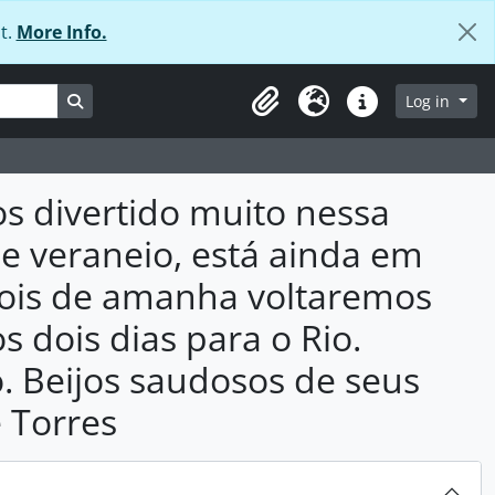
t.
More Info.
Search in browse page
Log in
Clipboard
Language
Quick links
os divertido muito nessa
de veraneio, está ainda em
pois de amanha voltaremos
s dois dias para o Rio.
 Beijos saudosos de seus
e Torres