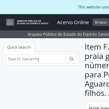
Skip to main content
This website use
Acervo Online
Browse
Arquivo Público do Estado do Espírito Santo
Item F
Quick search
praia 
Search
número
para P
Aguard
filhos.
Hide hie