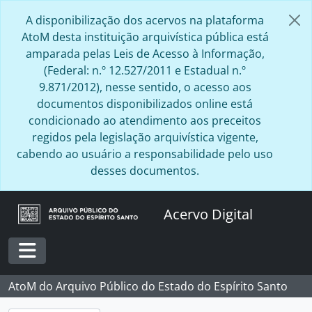
Skip to main content
A disponibilização dos acervos na plataforma
AtoM desta instituição arquivística pública está
amparada pelas Leis de Acesso à Informação,
(Federal: n.º 12.527/2011 e Estadual n.º
9.871/2012), nesse sentido, o acesso aos
documentos disponibilizados online está
condicionado ao atendimento aos preceitos
regidos pela legislação arquivística vigente,
cabendo ao usuário a responsabilidade pelo uso
desses documentos.
[Fundo] BR ESAPEES JCC - José Celso Claudio, 1916 - 1998
Acervo Digital
BR ESAPEES JCC.IPAJM - Conselho Diretor IPAJM, 1952 - 1970
[Dossiê] BR ESAPEES JCC.1 - Congresso Nacional dos Institutos de Previdência Social, 1969
[Dossiê] BR ESAPEES JCC.IPAJM.2 - Junta de Conselheiros do IPAJM, 1950 - 1970
BR ESAPEES JCC.IBES - Conselho Fiscal IBES, 1972
Toggle navigation
[Dossiê] BR ESAPEES JCC.IBES.1 - Posse do Conselho Fiscal do IBES, 1972
AtoM do Arquivo Público do Estado do Espírito Santo
BR ESAPEES JCC.DSP - Departamento de Serviço Público, 1952 - 1967