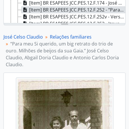
[Item] BR ESAPEES JCC.PES.12.F.174 - José Maria Claudio (filho de José Celso Claudio), 1968
[Item] BR ESAPEES JCC.PES.12.F.252 - “Para meu Si querido, um big retrato do trio de ouro. Milhões de beijos da sua Gaia.” José Celso Claudio, Abgail Doria Claudio e Antonio Carlos Doria Claudio., 11/09/1957
[Item] BR ESAPEES JCC.PES.12.F.252v - Verso “Para meu Si querido, um big retrato do trio de ouro. Milhões de beijos da sua Gaia.” José Celso Claudio, Abgail Doria Claudio e Antonio Carlos Doria Claudio., 11/09/1957
[Item] BR ESAPEES JCC.PES.12.F.253 - Izaura Doria Claudio (esposa), José Celso Claudio e Viviane Claudio Baldanza (neta), 1960
[Item] BR ESAPEES JCC.PES.12.F.254 - Izaura Doria Claudio e a filha Abgail Claudio Simões, 01/12/1972
José Celso Claudio
Relações familiares
[Item] BR ESAPEES JCC.PES.12.F.254v - Verso Izaura Doria Claudio e a filha Abgail Claudio Simões, 01/12/1972
“Para meu Si querido, um big retrato do trio de
[Item] BR ESAPEES JCC.PES.12.F.255 - José Celso Claudio, Izaura Doria Claudio e o neto Mário Claudio Simões. Vila Velha, 01/12/1972.
ouro. Milhões de beijos da sua Gaia.” José Celso
[Item] BR ESAPEES JCC.PES.12.F.255v - Verso SJosé Celso Claudio, Izaura Doria Claudio e o neto Mário Claudio Simões. Vila Velha, 01/12/1972
Claudio, Abgail Doria Claudio e Antonio Carlos Doria
[Item] BR ESAPEES JCC.PES.12.F.256 - Sylvio Blanco Simões (genro), Abgail Claudio Simões (filha), Antônio Carlos Dória Claudio (filho), Celso Claudio Simões (neto), José Celso Claudio, Lúcia Dória Claudio (filha), Viviane Claudio Baldanza (neta), Luciana Claudio Baldanza (neta), Carlos César Alves Santos Filho (neto), Izaura Dória Claudio (esposa), . Anna Amélia Claudio Baldanza (filha), Gustavo Claudio Santos (neto), Carlos César Alves Santos (genro), Eduardo Claudio Santos (neto), Maria José Claudio Santos (filha), José Roberto Prado Coelho (genro) e Célia Claudio Coelho (filha)., Sem Data
Claudio.
[Item] BR ESAPEES JCC.PES.12.F.257 - Viviane Claudio Baldanza e Jose Celso Claudio. Vila Velha, Sem Data
[Item] BR ESAPEES JCC.PES.12.F.258 - Luciana Claudio Baldanza, Viviane Claudio Baldanza e José Celso Claudio. Vila Velha, Sem Data
[Item] BR ESAPEES JCC.PES.12.F.259 - Viviane Claudio Baldanza, José Celso Claudio, Izaura Dória Claudio, Alexandre Claudio Baldanza, Anna Amélia Claudio Baldanza, Lucia Doria Claudio., Sem Data
[Item] BR ESAPEES JCC.PES.12.F.261 - Izaura Dória Claudio, Jose Celso Claudio, com a filha Abgail Claudio Simões e o genro Sylvio Blanco Simões., Década de 1950
[Item] BR ESAPEES JCC.PES.12.F.261v - Verso Izaura Dória Claudio, Jose Celso Claudio, com a filha Abgail Claudio Simões e o genro Sylvio Blanco Simões., Década de 1950
[Item] BR ESAPEES JCC.PES.12.F.262 - Viviane Claudio Baldanza, Jose Celso Claudio, Izaura Dória Claudio, Alexandre Claudio Baldanza, Anna Amélia Claudio Baldanza, Lucia Doria Claudio. Vila Velha, Sem Data
[Item] BR ESAPEES JCC.PES.12.F.263 - Izaura Dória Claudio, Jose Celso Claudio, com a filha Abgail Claudio Simões e o filho Antonio Carlos Doria Claudio, 1964
[Item] BR ESAPEES JCC.PES.12.F.264 - Izaura Dória Claudio, Jose Celso Claudio e Viviane Claudio Baldanza, Década de 1950
[Item] BR ESAPEES JCC.PES.12.F.265 - Abgail Claudio Simões e Celso Claudio de Freitas Rosa (pai de José Celso Claudio), Década de 1950
[Item] BR ESAPEES JCC.PES.12.F.266 - Sylvio Blanco Simões (genro), Izaura Dória Claudio, Jose Celso Claudio, Década de 1950