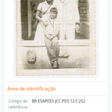
[Item] BR ESAPEES JCC.PES.12.F.266v - Verso Sylvio Blanco Simões (genro), Izaura Dória Claudio, Jose Celso Claudio; Observação: Anotação do verso a caneta: “Izaura José Celso a filha Abgail e o genro Simões”., Década de 1950
[Item] BR ESAPEES JCC.PES.12.F.267 - Residência de José Celso Claudio. Vila Velha, 05/10/1959
[Item] BR ESAPEES JCC.PES.12.F.267v - Residência de José Celso Claudio. Vila Velha., 05/10/1959.
[Item] BR ESAPEES JCC.PES.12.F.271 - Ismênia Martins Rocha (em pé), Abgail Claudio Simões (no colo), José Maria Claudio (sentado no centro), Izaura Dória Claudio, Maria José Claudio (de laço) e José Celso Claudio, 1935
[Item] BR ESAPEES JCC.PES.12.F.274 - Residência de José Celso Claudio, fundos. Vila Velha., 05/10/1959
[Item] BR ESAPEES JCC.PES.12.F.275 - Dedicatória: “Casamento de Eliana Claudio Amaral. Lucia Doria Claudio, Anna Amélia Doria Claudio, Celia Doria Claudio, Antonio Carlos Doria Claudio, José Celso Claudio, Izaura Doria Claudio, Abgail Doria Claudio, JoséMaria Claudio, Maria José Claudio”, 1958
[Item] BR ESAPEES JCC.PES.12.F.276 - Residência de Lucia Doria Claudio., Sem Data
[Item] BR ESAPEES JCC.PES.12.F.278 - Luciana Claudio Baldanza (neta), Plínio Armando Baldanza (genro), Antônio Carlos Dória Claudio (filho), Abgail Claudio Simões (filha), Carlos César Alves Santos Filho (neto), Izaura Dória Claudio (esposa), Anna Amélia Claudio Baldanza (filha), Lúcia Dória Claudio (filha), José Roberto Prado Coelho (genro), Célia Claudio Coelho (filha), José Celso Claudio, Eduardo Claudio Santos (neto), Adaury Salles Dória (sobrinho), Janete Palumbo Dória (esposa do sobrinho), Sílvia Palumbo Dória (sobrinha-neta), Maria Amélia Gomes Claudio (nora) e Maria José Claudio Santos (filha), Década de 1960
[Item] BR ESAPEES JCC.PES.12.F.279 - Festa do bolo/baile na residência da família, época em que todo aniversário tinha um baile (arrasta-pé), F.279
[Item] BR ESAPEES JCC.PES.12.F.280 - Casamento de Sylvio Blanco Simões e Abgail Claudio Simões, com José Celso Claudio e Izaura Dória Claudio, na Igreja do Rosário, na Prainha, 27/09/1959
[Item] BR ESAPEES JCC.PES.12.F.281 - Foto de casamento de José Celso Claudio e Izaura Dória Claudio, 1931
[Dossiê] BR ESAPEES JCC.PES.13 - Retrato, 1928 - 1974
BR ESAPEES JCC.EDU - Secretaria de Educação, 1930 - 1966
[Dossiê] BR ESAPEES JCC.EDU.1 - Assinatura do decreto de isenção de taxas de ensino, 1949
Área de identificação
[Dossiê] BR ESAPEES JCC.EDU.2 - Atividades agrícolas escolares, Sem data
[Dossiê] BR ESAPEES JCC.EDU.3 - Atividades Cívicas Escolares, 1940 - 1950
[Dossiê] BR ESAPEES JCC.EDU.4 - Bancas examinadoras de concursos de professores, 1950
Código de
BR ESAPEES JCC.PES.12.F.252
[Dossiê] BR ESAPEES JCC.EDU.5. - Comissão de Prédios Escolares, 1938 - 1949
referência