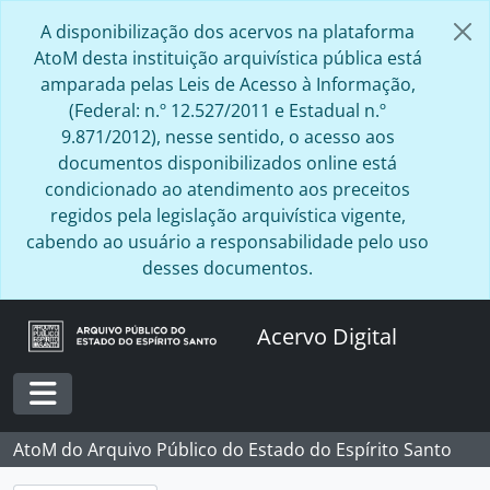
Skip to main content
A disponibilização dos acervos na plataforma
AtoM desta instituição arquivística pública está
amparada pelas Leis de Acesso à Informação,
(Federal: n.º 12.527/2011 e Estadual n.º
9.871/2012), nesse sentido, o acesso aos
documentos disponibilizados online está
[Fundo] BR ESAPEES JCC - José Celso Claudio, 1916 - 1998
condicionado ao atendimento aos preceitos
BR ESAPEES JCC.IPAJM - Conselho Diretor IPAJM, 1952 - 1970
regidos pela legislação arquivística vigente,
[Dossiê] BR ESAPEES JCC.1 - Congresso Nacional dos Institutos de Previdência Social, 1969
cabendo ao usuário a responsabilidade pelo uso
[Dossiê] BR ESAPEES JCC.IPAJM.2 - Junta de Conselheiros do IPAJM, 1950 - 1970
desses documentos.
BR ESAPEES JCC.IBES - Conselho Fiscal IBES, 1972
[Dossiê] BR ESAPEES JCC.IBES.1 - Posse do Conselho Fiscal do IBES, 1972
Acervo Digital
BR ESAPEES JCC.DSP - Departamento de Serviço Público, 1952 - 1967
[Dossiê] BR ESAPEES JCC.DSP.1 - Classificação de Cargos e posse da nova diretoria da Associação dos Funcionários Públicos, 1952 - 1953
[Dossiê] BR ESAPEES JCC.DSP.2 - Entrega do anteprojeto de classificação de cargos dos funcionários públicos, 1953
[Dossiê] BR ESAPEES JCC.DSP.3 - Evento Brasília, 1967
Toggle navigation
[Dossiê] BR ESAPEES JCC.DSP.4 - Publicações de nomeação, 1963
AtoM do Arquivo Público do Estado do Espírito Santo
[Dossiê] BR ESAPEES JCC.DSP.5 - Reunião Governador Francisco Lacerda de Aguiar, 1965