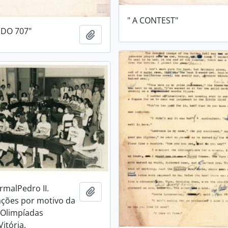
" A CONTEST"
 DO 707"
Adicionar a área de transferência
rmalPedro II.
Adicionar a área de transferência
ões por motivo da
s Olimpíadas
Vitória.