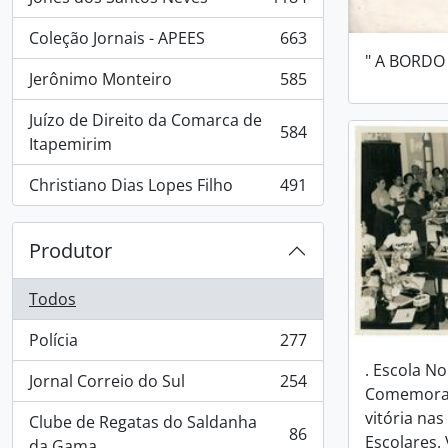
, 1184 resultados
Coleção Jornais - APEES
663
, 663 resultados
" A BORDO
Jerônimo Monteiro
585
, 585 resultados
Juízo de Direito da Comarca de
584
, 584 resultados
Itapemirim
Christiano Dias Lopes Filho
491
, 491 resultados
Produtor
Todos
Polícia
277
, 277 resultados
. Escola No
Jornal Correio do Sul
254
, 254 resultados
Comemoraç
vitória na
Clube de Regatas do Saldanha
86
Escolares. 
, 86 resultados
da Gama