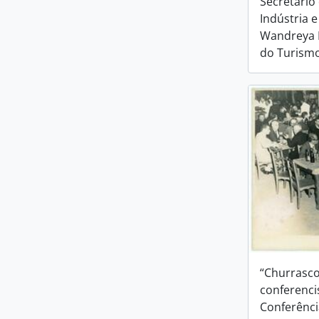
Secretário
Indústria 
Wandreya F
do Turism
“Churrasco
conferencis
Conferênci