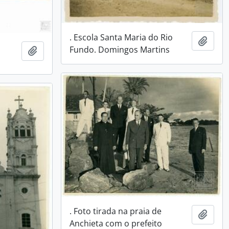
. Escola Santa Maria do Rio
Adici
Fundo. Domingos Martins
Adicionar a área de transferência
. Foto tirada na praia de
Adici
Anchieta com o prefeito