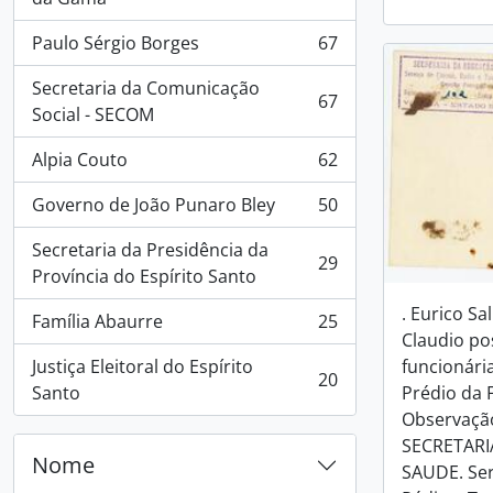
Paulo Sérgio Borges
67
, 67 resultados
Secretaria da Comunicação
67
, 67 resultados
Social - SECOM
Alpia Couto
62
, 62 resultados
Governo de João Punaro Bley
50
, 50 resultados
Secretaria da Presidência da
29
, 29 resultados
Província do Espírito Santo
. Eurico Sa
Família Abaurre
25
, 25 resultados
Claudio po
Justiça Eleitoral do Espírito
funcionária
20
, 20 resultados
Santo
Prédio da FA
Observação
SECRETARI
Nome
SAUDE. Ser