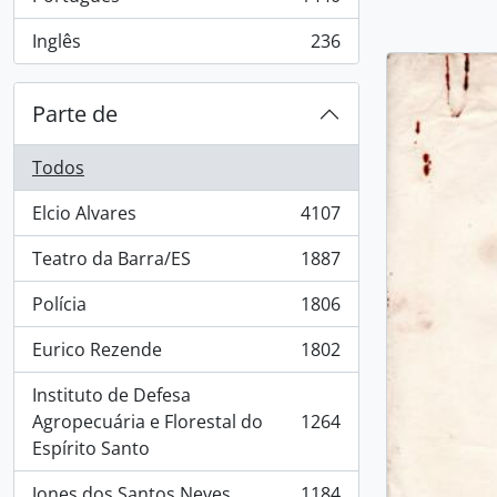
, 1440 resultados
Inglês
236
, 236 resultados
Parte de
Todos
Elcio Alvares
4107
, 4107 resultados
Teatro da Barra/ES
1887
, 1887 resultados
Polícia
1806
, 1806 resultados
Eurico Rezende
1802
, 1802 resultados
Instituto de Defesa
Agropecuária e Florestal do
1264
, 1264 resultados
Espírito Santo
Jones dos Santos Neves
1184