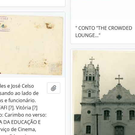
" CONTO "THE CROWDED
LOUNGE..."
lles e José Celso
Adicionar a área de transferência
sando ao lado de
s e funcionário.
FI [?]. Vitória [?]
: Carimbo no verso:
A DA EDUCAÇÃO E
viço de Cinema,