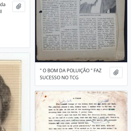
 da
Adicionar a área de transferência
I
" O BOM DA POLUIÇÃO " FAZ
Adici
SUCESSO NO TCG