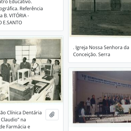
atro Educativo.
ográfica. Referência
a B. VITÓRIA -
O E.SANTO
. Igreja Nossa Senhora da
Conceição. Serra
ão Clínica Dentária
Adicionar a área de transferência
 Claudio” na
de Farmácia e