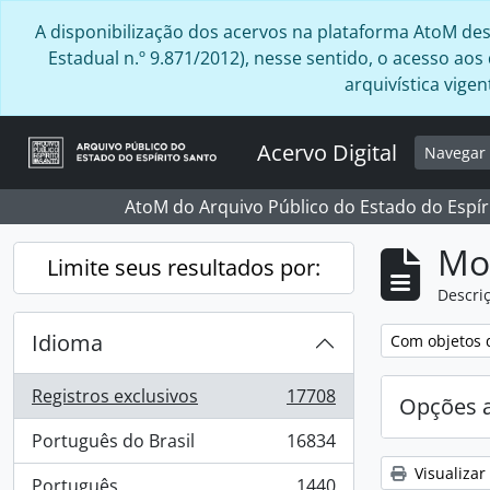
Skip to main content
A disponibilização dos acervos na plataforma AtoM desta
Estadual n.º 9.871/2012), nesse sentido, o acesso ao
arquivística vig
Acervo Digital
Navega
AtoM do Arquivo Público do Estado do Espír
Mo
Limite seus resultados por:
Descriç
Idioma
Remover filtro
Com objetos d
Registros exclusivos
17708
Opções 
, 17708 resultados
Português do Brasil
16834
, 16834 resultados
Visualizar
Português
1440