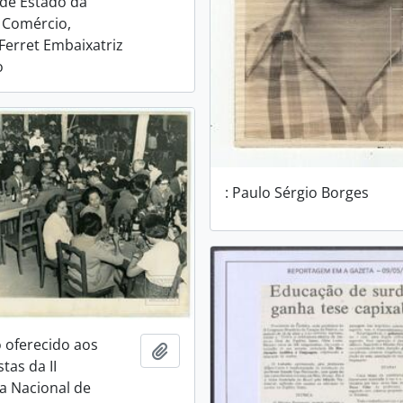
 de Estado da
e Comércio,
erret Embaixatriz
o
: Paulo Sérgio Borges
 oferecido aos
Adicionar a área de transferência
tas da II
a Nacional de