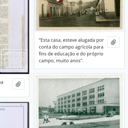
“Esta casa, esteve alugada por
Adici
conta do campo agrícola para
fins de educação e do próprio
campo, muito anos”.
ha
Adicionar a área de transferência