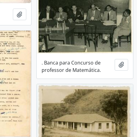
Adicionar a área de transferência
. Banca para Concurso de
Adici
professor de Matemática.