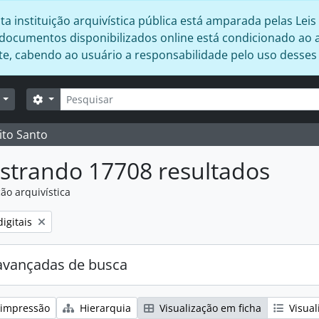
 instituição arquivística pública está amparada pelas Leis 
s documentos disponibilizados online está condicionado ao 
ente, cabendo ao usuário a responsabilidade pelo uso desse
Buscar
Opções de busca
r
ito Santo
strando 17708 resultados
ão arquivística
:
igitais
avançadas de busca
 impressão
Hierarquia
Visualização em ficha
Visual