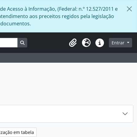
de Acesso à Informação, (Federal: n.º 12.527/2011 e
atendimento aos preceitos regidos pela legislação
s documentos.
Busque na página de navegação
Entrar
Área de Transferência
Idioma
Atalhos
ização em tabela