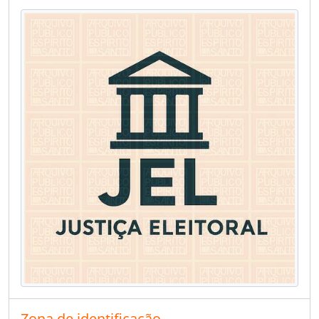
[Dossiê] BR ESAPEES BR ESAPEES JEL.12 - Caixa 12, 1885
[Dossiê] BR ESAPEES BR ESAPEES JEL.13 - Caixa 13, 1885 - 1886
[Dossiê] BR ESAPEES BR ESAPEES JEL.15 - Caixa 15, 1887
[Dossiê] BR ESAPEES BR ESAPEES JEL.16 - Caixa 16, 1888
[Dossiê] BR ESAPEES BR ESAPEES JEL.17 - Caixa 17, 1888
[Dossiê] BR ESAPEES BR ESAPEES JEL.18 - Caixa 18, 1889
[Dossiê] BR ESAPEES BR ESAPEES JEL.19 - Caixa 19, 1881 - 1888
[Dossiê] BR ESAPEES BR ESAPEES JEL.20 - Caixa 20, 1888
[Dossiê] BR ESAPEES BR ESAPEES JEL.21 - Caixa 21, 1885 - 1886
[Dossiê] BR ESAPEES BR ESAPEES JEL.22 - Caixa 22, Sem Data
[Dossiê] BR ESAPEES BR ESAPEES JEL.23 - Caixa 23, 1896 - 1922
[Dossiê] BR ESAPEES BR ESAPEES JEL.24 - Caixa 24, 1902 - 1910
[Dossiê] BR ESAPEES BR ESAPEES JEL.25 - Caixa 25, 1913
[Dossiê] BR ESAPEES BR ESAPEES JEL.26 - Caixa 26, 1905 - 1930
[Dossiê] BR ESAPEES BR ESAPEES JEL.27 - Caixa 27, 1905
[Dossiê] BR ESAPEES BR ESAPEES JEL.28 - Caixa 28, 1905
[Dossiê] BR ESAPEES BR ESAPEES JEL.29 - Caixa 29, 1905
[Dossiê] BR ESAPEES BR ESAPEES JEL.30 - Caixa 30, 1905
Zona de identificação