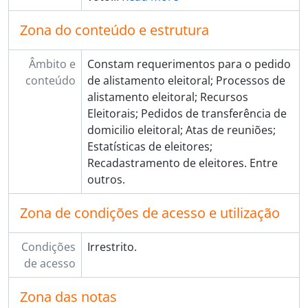
[Dossiê] BR ESAPEES BR ESAPEES JEL.69 - Caixa 69, 1918- 1930
[Dossiê] BR ESAPEES BR ESAPEES JEL.70 - Caixa 70, 1918
Zona do conteúdo e estrutura
[Dossiê] BR ESAPEES BR ESAPEES JEL.71 - Caixa 71, 1912 - 1930
[Dossiê] BR ESAPEES BR ESAPEES JEL.72 - Caixa 72, 1918 - 1930
Âmbito e
Constam requerimentos para o pedido
[Dossiê] BR ESAPEES BR ESAPEES JEL.73 - Caixa 73, 1918 - 1930
conteúdo
de alistamento eleitoral; Processos de
[Dossiê] BR ESAPEES BR ESAPEES JEL.74 - Caixa 74, 1918 - 1930
alistamento eleitoral; Recursos
[Dossiê] BR ESAPEES BR ESAPEES JEL.75 - Caixa 75, 1918 - 1930
Eleitorais; Pedidos de transferência de
[Dossiê] BR ESAPEES BR ESAPEES JEL.76 - Caixa 76, 1918 - 1930
domicilio eleitoral; Atas de reuniões;
[Dossiê] BR ESAPEES BR ESAPEES JEL.77 - Caixa 77, 1921
Estatísticas de eleitores;
[Dossiê] BR ESAPEES BR ESAPEES JEL.78 - Caixa 78, 1921 - 1930
Recadastramento de eleitores. Entre
[Dossiê] BR ESAPEES BR ESAPEES JEL.79 - Caixa 79, 1921 - 1924
outros.
[Dossiê] BR ESAPEES BR ESAPEES JEL.80 - Caixa 80, 1920 - 1930
[Dossiê] BR ESAPEES BR ESAPEES JEL.81 - Caixa 81, 1930
Zona de condições de acesso e utilização
[Dossiê] BR ESAPEES BR ESAPEES JEL.82 - Caixa 82, 1930
[Dossiê] BR ESAPEES BR ESAPEES JEL.83 - Caixa 83, 1918 - 1930
Condições
Irrestrito.
[Dossiê] BR ESAPEES BR ESAPEES JEL.84 - Caixa 84, 1930
de acesso
[Dossiê] BR ESAPEES BR ESAPEES JEL.86 - Caixa 86, 1884
[Dossiê] BR ESAPEES BR ESAPEES JEL.88 - Caixa 88, 1935
Zona das notas