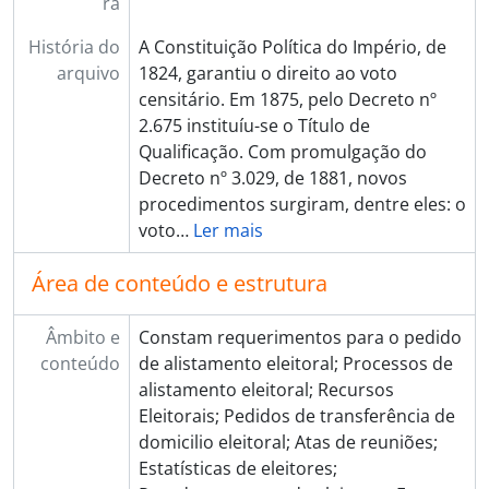
ra
[Dossiê] BR ESAPEES BR ESAPEES JEL.61 - Caixa 61, 1905 - 1930
[Dossiê] BR ESAPEES BR ESAPEES JEL.62 - Caixa 62, 1916
História do
A Constituição Política do Império, de
[Dossiê] BR ESAPEES BR ESAPEES JEL.63 - Caixa 63, 1916
arquivo
1824, garantiu o direito ao voto
[Dossiê] BR ESAPEES BR ESAPEES JEL.64 - Caixa 64, 1916
censitário. Em 1875, pelo Decreto nº
[Dossiê] BR ESAPEES BR ESAPEES JEL.65 - Caixa 65, 1910 - 1930
2.675 instituíu-se o Título de
[Dossiê] BR ESAPEES BR ESAPEES JEL.66 - Caixa 66, 1917 - 1930
Qualificação. Com promulgação do
[Dossiê] BR ESAPEES BR ESAPEES JEL.67 - Caixa 67, 1916
Decreto nº 3.029, de 1881, novos
[Dossiê] BR ESAPEES BR ESAPEES JEL.68 - Caixa 68, 1918
procedimentos surgiram, dentre eles: o
[Dossiê] BR ESAPEES BR ESAPEES JEL.69 - Caixa 69, 1918- 1930
voto
…
Ler mais
[Dossiê] BR ESAPEES BR ESAPEES JEL.70 - Caixa 70, 1918
[Dossiê] BR ESAPEES BR ESAPEES JEL.71 - Caixa 71, 1912 - 1930
Área de conteúdo e estrutura
[Dossiê] BR ESAPEES BR ESAPEES JEL.72 - Caixa 72, 1918 - 1930
[Dossiê] BR ESAPEES BR ESAPEES JEL.73 - Caixa 73, 1918 - 1930
Âmbito e
Constam requerimentos para o pedido
[Dossiê] BR ESAPEES BR ESAPEES JEL.74 - Caixa 74, 1918 - 1930
conteúdo
de alistamento eleitoral; Processos de
[Dossiê] BR ESAPEES BR ESAPEES JEL.75 - Caixa 75, 1918 - 1930
alistamento eleitoral; Recursos
[Dossiê] BR ESAPEES BR ESAPEES JEL.76 - Caixa 76, 1918 - 1930
Eleitorais; Pedidos de transferência de
[Dossiê] BR ESAPEES BR ESAPEES JEL.77 - Caixa 77, 1921
domicilio eleitoral; Atas de reuniões;
[Dossiê] BR ESAPEES BR ESAPEES JEL.78 - Caixa 78, 1921 - 1930
Estatísticas de eleitores;