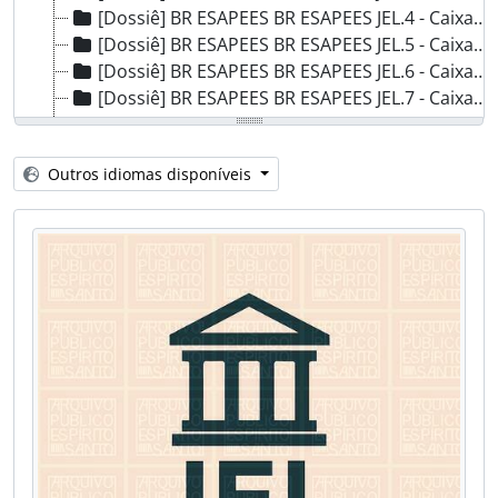
[Dossiê] BR ESAPEES BR ESAPEES JEL.4 - Caixa 4, 1877
[Dossiê] BR ESAPEES BR ESAPEES JEL.5 - Caixa 5, 1876 - 1889
[Dossiê] BR ESAPEES BR ESAPEES JEL.6 - Caixa 6, 1881
[Dossiê] BR ESAPEES BR ESAPEES JEL.7 - Caixa 7, 1886
[Dossiê] BR ESAPEES BR ESAPEES JEL.9 - Caixa 9, 1888
[Dossiê] BR ESAPEES BR ESAPEES JEL.10 - Caixa 10, 1889
Outros idiomas disponíveis
[Dossiê] BR ESAPEES BR ESAPEES JEL.11A - Caixa 11A, 1884
[Dossiê] BR ESAPEES BR ESAPEES JEL.11B - Caixa 11B, 1883
[Dossiê] BR ESAPEES BR ESAPEES JEL.12 - Caixa 12, 1885
[Dossiê] BR ESAPEES BR ESAPEES JEL.13 - Caixa 13, 1885 - 1886
[Dossiê] BR ESAPEES BR ESAPEES JEL.15 - Caixa 15, 1887
[Dossiê] BR ESAPEES BR ESAPEES JEL.16 - Caixa 16, 1888
[Dossiê] BR ESAPEES BR ESAPEES JEL.17 - Caixa 17, 1888
[Dossiê] BR ESAPEES BR ESAPEES JEL.18 - Caixa 18, 1889
[Dossiê] BR ESAPEES BR ESAPEES JEL.19 - Caixa 19, 1881 - 1888
[Dossiê] BR ESAPEES BR ESAPEES JEL.20 - Caixa 20, 1888
[Dossiê] BR ESAPEES BR ESAPEES JEL.21 - Caixa 21, 1885 - 1886
[Dossiê] BR ESAPEES BR ESAPEES JEL.22 - Caixa 22, Sem Data