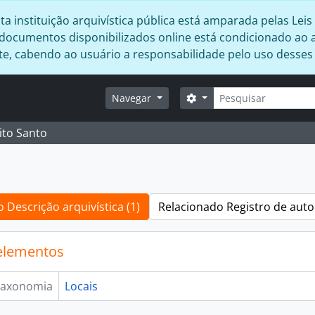
 instituição arquivística pública está amparada pelas Leis 
s documentos disponibilizados online está condicionado ao 
ente, cabendo ao usuário a responsabilidade pelo uso desse
Buscar
Opções de busca
Navegar
ito Santo
 Descrição arquivística (1)
Relacionado Registro de auto
elementos
axonomia
Locais