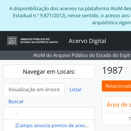
Skip to main content
A disponibilização dos acervos na plataforma AtoM desta
Estadual n.º 9.871/2012), nesse sentido, o acesso ao
arquivística vig
Acervo Digital
AtoM do Arquivo Público do Estado do Espír
1987
Navegar em Locais:
Relacionado
Visualização em árvore
Listar
Buscar
Área de 
-
T
[Campo associa pontos de acesso referente a localidade ao Registro de Autoridade]