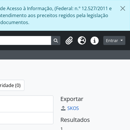
de Acesso à Informação, (Federal: n.º 12.527/2011 e
atendimento aos preceitos regidos pela legislação
s documentos.
Busque na página de navegação
Entrar
Área de Transferência
Idioma
Atalhos
ridade (0)
Exportar
SKOS
Resultados
1