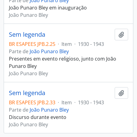
Parte de
João Punaro Bley
João Punaro Bley em inauguração
João Punaro Bley
Sem legenda
Adici
BR ESAPEES JPB.2.25
·
Item
·
1930 - 1943
Parte de
João Punaro Bley
Presentes em evento religioso, junto com João
Punaro Bley
João Punaro Bley
Sem legenda
Adici
BR ESAPEES JPB.2.33
·
Item
·
1930 - 1943
Parte de
João Punaro Bley
Discurso durante evento
João Punaro Bley