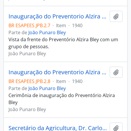
Inauguração do Preventorio Alzira Bley
Adici
BR ESAPEES JPB.2.7
·
Item
·
1940
Parte de
João Punaro Bley
Vista da frente do Preventório Alzira Bley com um
grupo de pessoas.
João Punaro Bley
Inauguração do Preventorio Alzira Bley
Adici
BR ESAPEES JPB.2.8
·
Item
·
1940
Parte de
João Punaro Bley
Cerimônia de inauguração do Preventório Alzira
Bley
João Punaro Bley
Secretário da Agricultura, Dr. Carlos Monteiro Lindenberg
Adici