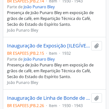
BR ESAPEES JPB.2.14
·
Item
·
1930 - 1943
Parte de
João Punaro Bley
Presença de João Punaro Bley em exposição de
grãos de café, em Repartição Técnica do Café,
Secão do Estado do Espírito Santo.
João Punaro Bley
Inauguração de Exposição [ILEGÍVEL] Agrícola
Adici
BR ESAPEES JPB.2.15
·
Item
·
1932
Parte de
João Punaro Bley
Presença de João Punaro Bley em exposição de
grãos de café, em Repartição Técnica do Café,
Secão do Estado do Espírito Santo.
João Punaro Bley
Inauguração de Linha de Bonde de Praia Cumprida
Adici
BR ESAPEES JPB.2.26
·
Item
·
1930 - 1943