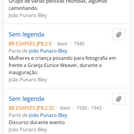
Grupo de várias pessoas reunidas, algumas
caminhando.
João Punaro Bley
Sem legenda
Adici
BR ESAPEES JPB.2.9
·
Item
·
1940
Parte de
João Punaro Bley
Mulheres e criança posando para fotografia em
frente a Granja Eunice Weaver, durante a
inauguração.
João Punaro Bley
Sem legenda
Adici
BR ESAPEES JPB.2.32
·
Item
·
1930 - 1943
Parte de
João Punaro Bley
Discurso durante evento
João Punaro Bley