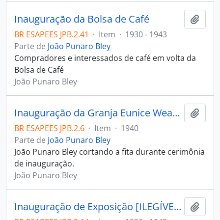
Inauguração da Bolsa de Café
Adici
BR ESAPEES JPB.2.41
·
Item
·
1930 - 1943
Parte de
João Punaro Bley
Compradores e interessados de café em volta da
Bolsa de Café
João Punaro Bley
Inauguração da Granja Eunice Weaver
Adici
BR ESAPEES JPB.2.6
·
Item
·
1940
Parte de
João Punaro Bley
João Punaro Bley cortando a fita durante cerimônia
de inauguração.
João Punaro Bley
Inauguração de Exposição [ILEGÍVEL] Agrícola
Adici