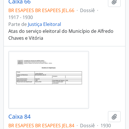
Caixa 66
Adici
BR ESAPEES BR ESAPEES JEL.66
·
Dossiê
·
1917 - 1930
Parte de
Justiça Eleitoral
Atas do serviço eleitoral do Município de Alfredo
Chaves e Vitória
Caixa 84
Adici
BR ESAPEES BR ESAPEES JEL.84
·
Dossiê
·
1930