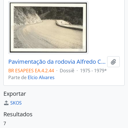
Pavimentação da rodovia Alfredo Chaves
Adici
BR ESAPEES EA.4.2.44
·
Dossiê
·
1975 - 1979*
Parte de
Elcio Alvares
Exportar
SKOS
Resultados
7