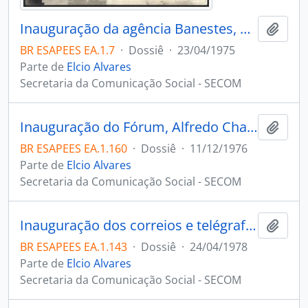
Inauguração da agência Banestes, Alfredo Chaves.
Adici
BR ESAPEES EA.1.7
·
Dossiê
·
23/04/1975
Parte de
Elcio Alvares
Secretaria da Comunicação Social - SECOM
Inauguração do Fórum, Alfredo Chaves ES
Adici
BR ESAPEES EA.1.160
·
Dossiê
·
11/12/1976
Parte de
Elcio Alvares
Secretaria da Comunicação Social - SECOM
Inauguração dos correios e telégrafos, Alfredo Chaves ES
Adici
BR ESAPEES EA.1.143
·
Dossiê
·
24/04/1978
Parte de
Elcio Alvares
Secretaria da Comunicação Social - SECOM