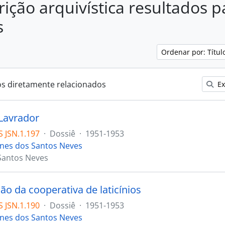
rição arquivística resultados p
s
Ordenar por: Títu
os diretamente relacionados
Ex
Lavrador
 JSN.1.197
·
Dossiê
·
1951-1953
ones dos Santos Neves
Santos Neves
ão da cooperativa de laticínios
 JSN.1.190
·
Dossiê
·
1951-1953
ones dos Santos Neves