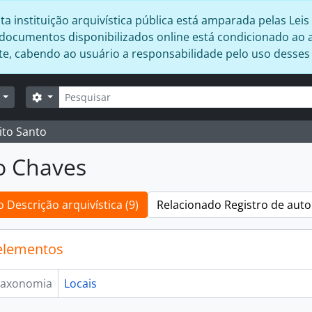
 instituição arquivística pública está amparada pelas Leis 
s documentos disponibilizados online está condicionado ao 
ente, cabendo ao usuário a responsabilidade pelo uso desse
Buscar
Opções de busca
r
ito Santo
o Chaves
 Descrição arquivística (9)
Relacionado Registro de auto
elementos
axonomia
Locais