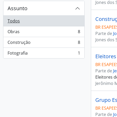
Jones dos 
Assunto
Construç
Todos
BR ESAPEES
Obras
8
Parte de
J
, 8 resultados
Jones dos 
Construção
8
, 8 resultados
Fotografia
1
Eleitore
, 1 resultados
BR ESAPEES
Parte de
J
Eleitores 
Jerônimo 
Grupo Es
BR ESAPEES
Parte de
J