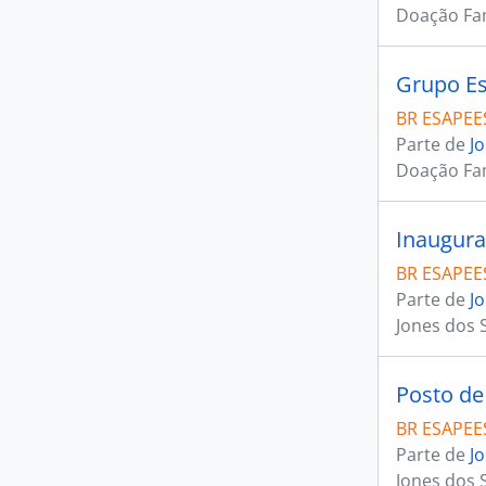
Doação Fam
Grupo Es
BR ESAPEES
Parte de
J
Doação Fam
Inaugura
BR ESAPEES
Parte de
J
Jones dos 
Posto de
BR ESAPEES
Parte de
J
Jones dos 