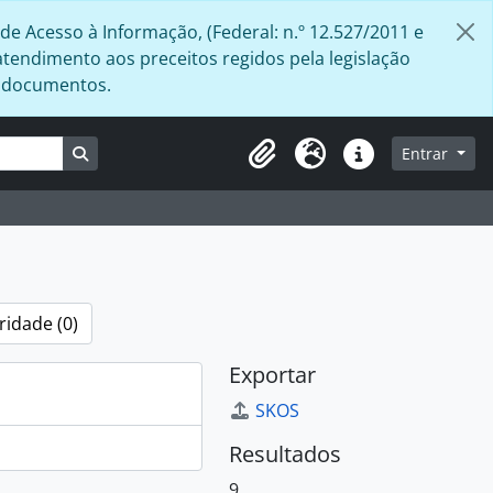
de Acesso à Informação, (Federal: n.º 12.527/2011 e
atendimento aos preceitos regidos pela legislação
s documentos.
Busque na página de navegação
Entrar
Área de Transferência
Idioma
Atalhos
ridade (0)
Exportar
SKOS
Resultados
9