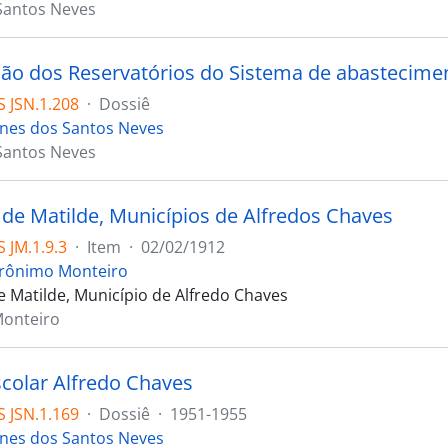
Santos Neves
ão dos Reservatórios do Sistema de abastecime
 JSN.1.208
·
Dossiê
ones dos Santos Neves
Santos Neves
s de Matilde, Municípios de Alfredos Chaves
 JM.1.9.3
·
Item
·
02/02/1912
erônimo Monteiro
de Matilde, Município de Alfredo Chaves
Monteiro
colar Alfredo Chaves
 JSN.1.169
·
Dossiê
·
1951-1955
ones dos Santos Neves