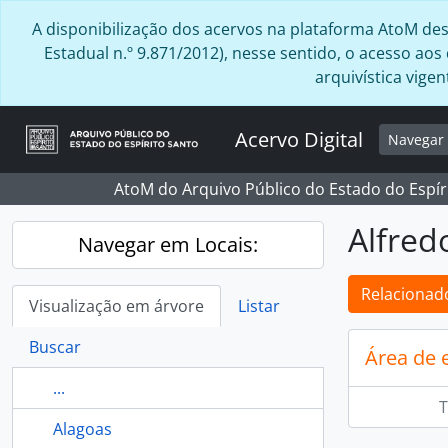
Skip to main content
A disponibilização dos acervos na plataforma AtoM desta
Estadual n.º 9.871/2012), nesse sentido, o acesso ao
arquivística vig
Acervo Digital
Navega
AtoM do Arquivo Público do Estado do Espír
Alfred
Navegar em Locais:
Relacionado
Visualização em árvore
Listar
Buscar
Área de 
...
T
Alagoas