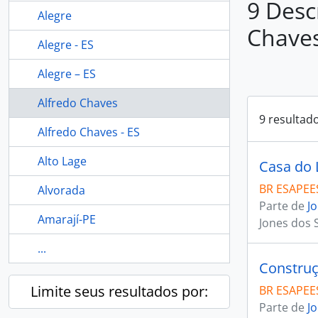
9 Desc
Alegre
Chave
Alegre - ES
Alegre – ES
Alfredo Chaves
9 resultad
Alfredo Chaves - ES
Alto Lage
Casa do 
BR ESAPEES
Alvorada
Parte de
J
Amarají-PE
Jones dos 
...
Construç
Limite seus resultados por:
BR ESAPEES
Parte de
J