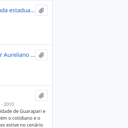
Construção do prédio agência da fazenda estadual Anchieta
Adicionar a área de transferência
Governador Elcio Alvares e Governador Aureliano Chaves MG visitam a Samarco Mineração S/A, Anchieta
Adicionar a área de transferência
Adicionar a área de transferência
 - 2010
idade de Guarapari e
ém o cotidiano e o
es estive no cenário