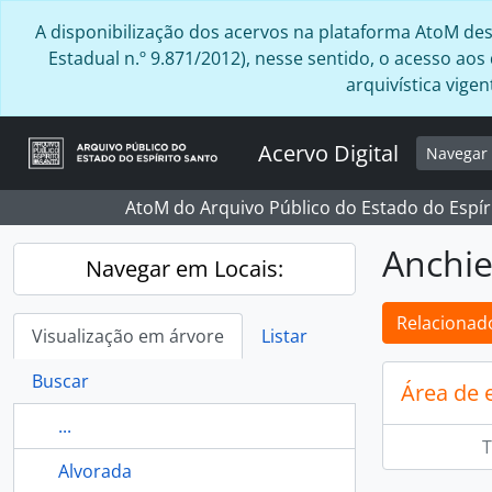
Skip to main content
A disponibilização dos acervos na plataforma AtoM desta
Estadual n.º 9.871/2012), nesse sentido, o acesso ao
arquivística vig
Acervo Digital
Navega
AtoM do Arquivo Público do Estado do Espír
Anchie
Navegar em Locais:
Relacionado
Visualização em árvore
Listar
Buscar
Área de 
...
T
Alvorada