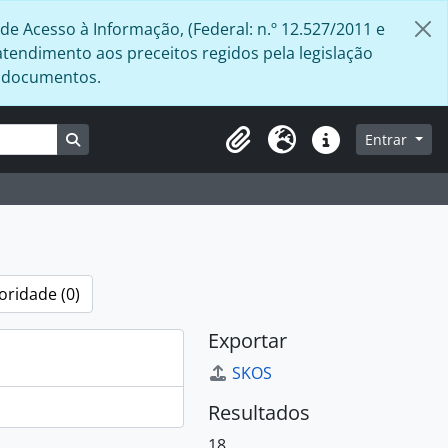
de Acesso à Informação, (Federal: n.º 12.527/2011 e
atendimento aos preceitos regidos pela legislação
s documentos.
Busque na página de navegação
Entrar
Área de Transferência
Idioma
Atalhos
oridade (0)
Exportar
SKOS
Resultados
18