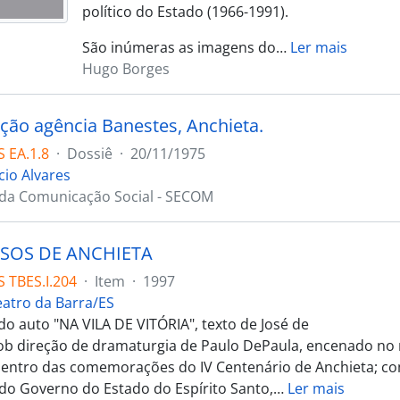
político do Estado (1966-1991).
São inúmeras as imagens do
…
Ler mais
Hugo Borges
ção agência Banestes, Anchieta.
 EA.1.8
·
Dossiê
·
20/11/1975
cio Alvares
 da Comunicação Social - SECOM
SOS DE ANCHIETA
 TBES.I.204
·
Item
·
1997
eatro da Barra/ES
o auto "NA VILA DE VITÓRIA", texto de José de
ob direção de dramaturgia de Paulo DePaula, encenado no 
dentro das comemorações do IV Centenário de Anchieta; c
 do Governo do Estado do Espírito Santo,
…
Ler mais