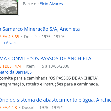
Parte de
Elcio Alvares
a Samarco Mineração S/A, Anchieta
 EA.4.3.65
·
Dossiê
·
1975 - 1979*
cio Alvares
A CONVITE "OS PASSOS DE ANCHIETA"
 TBES.I.474
·
Item
·
15 a 18/06/2006
eatro da Barra/ES
convite para a caminhada "OS PASSOS DE ANCHIETA”,
rogramação, roteiro e instruções para a caminhada.
ório do sistema de abastecimento e água, Anchie
 EA.4.4.8
·
Dossiê
·
1975 - 1979*