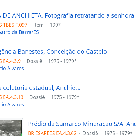
 TBES.F.097
·
Item
·
1997
eatro da Barra/ES
gência Banestes, Conceição do Castelo
 EA.4.3.9
·
Dossiê
·
1975 - 1979*
cio Alvares
 coletoria estadual, Anchieta
 EA.4.3.13
·
Dossiê
·
1975 - 1979*
cio Alvares
Prédio da Samarco Mineração S/A, Anc
BR ESAPEES EA.4.3.62
·
Dossiê
·
1975 - 1979*