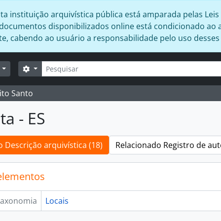
 instituição arquivística pública está amparada pelas Leis 
s documentos disponibilizados online está condicionado ao 
ente, cabendo ao usuário a responsabilidade pelo uso desse
Buscar
Opções de busca
r
ito Santo
ta - ES
 Descrição arquivística (18)
Relacionado Registro de aut
elementos
axonomia
Locais