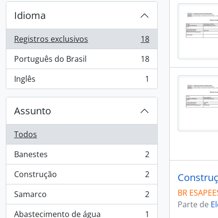
Idioma
Registros exclusivos
18
, 18 resultados
Português do Brasil
18
, 18 resultados
Inglês
1
, 1 resultados
Assunto
Todos
Banestes
2
, 2 resultados
Construção
2
Construç
, 2 resultados
BR ESAPEES
Samarco
2
, 2 resultados
Parte de
El
Abastecimento de água
1