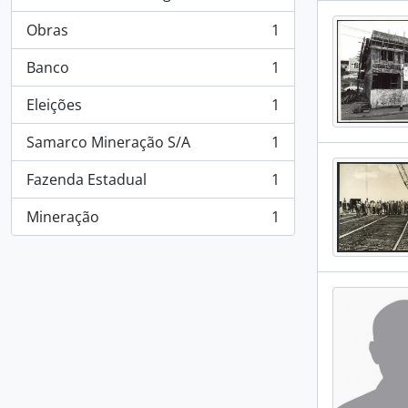
, 1 resultados
Obras
1
, 1 resultados
Banco
1
, 1 resultados
Eleições
1
, 1 resultados
Samarco Mineração S/A
1
, 1 resultados
Fazenda Estadual
1
, 1 resultados
Mineração
1
, 1 resultados