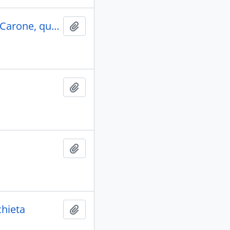
PIANISTA DE ANCHIETA. Fotografia retratando a senhora Carone, que atuou como pianista nas comemorações do Quarto Centenário de Anchieta.
Adicionar a área de transferência
Adicionar a área de transferência
Adicionar a área de transferência
hieta
Adicionar a área de transferência